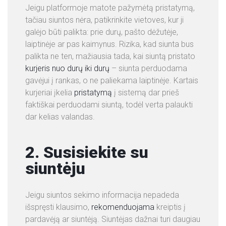
Jeigu platformoje matote pažymėtą pristatymą,
tačiau siuntos nėra, patikrinkite vietoves, kur ji
galėjo būti palikta: prie durų, pašto dėžutėje,
laiptinėje ar pas kaimynus. Rizika, kad siunta bus
palikta ne ten, mažiausia tada, kai siuntą pristato
kurjeris nuo durų iki durų
– siunta perduodama
gavėjui į rankas, o ne paliekama laiptinėje. Kartais
kurjeriai įkelia
pristatymą
į sistemą dar prieš
faktiškai perduodami siuntą, todėl verta palaukti
dar kelias valandas.
2. Susisiekite su
siuntėju
Jeigu siuntos sekimo informacija nepadeda
išspręsti klausimo,
rekomenduojama
kreiptis į
pardavėją ar siuntėją. Siuntėjas dažnai turi daugiau