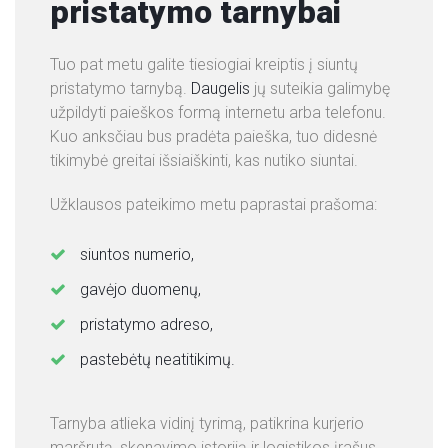
pristatymo tarnybai
Tuo pat metu galite tiesiogiai kreiptis į siuntų
pristatymo tarnybą.
Daugelis
jų suteikia galimybę
užpildyti paieškos formą internetu arba telefonu.
Kuo anksčiau bus pradėta paieška, tuo didesnė
tikimybė greitai išsiaiškinti, kas nutiko siuntai.
Užklausos pateikimo metu paprastai prašoma:
siuntos numerio,
gavėjo duomenų,
pristatymo adreso,
pastebėtų neatitikimų.
Tarnyba atlieka vidinį tyrimą, patikrina kurjerio
maršrutą, skenavimo istoriją ir logistikos įrašus.