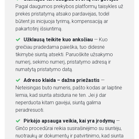
Pagal daugumos prekybos platformų taisykles už
+
prekės pristatymą atsako pardavėjas, todėl
3
būtent jis inicijuoja tyrimą, kompensaciją ar
7
pakartotinį išsiuntimą.
0
Užklausą teikite kuo anksčiau
— Kuo
6
greičiau pradedama paieška, tuo didesnė
0
tikimybė siuntą atsekti. Paruoškite užsakymo
3
numerį, sekimo numerį, pristatymo adresą ir
4
numatytą pristatymo datą.
3
2
Adreso klaida – dažna priežastis
—
0
Neteisingas buto numeris, pašto kodas ar laiptinė
1
lemia, kad siunta atsiduria ne ten. Jei ji dar
neperduota kitam gavėjui, siuntą galima
N
peradresuoti.
A
Pirkėjo apsauga veikia, kai yra įrodymų
—
U
Ginčo procedūrai reikia susirašinėjimo su siuntėju,
J
nuotraukų ar dokumentų ir patvirtinimo, kad siunta
I