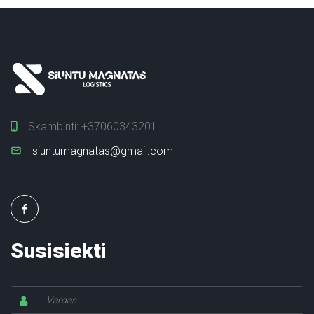
Skambinti:
+37060343201
siuntumagnatas@gmail.com
Susisiekti