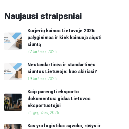
Naujausi
straipsniai
Kurjerių kainos Lietuvoje 2026:
palyginimas ir kiek kainuoja siųsti
siuntą
22 birželio, 2026
Nestandartinės ir standartinės
siuntos Lietuvoje: kuo skiriasi?
19 birželio, 2026
Kaip parengti eksporto
dokumentus: gidas Lietuvos
eksportuotojui
21 gegužės, 2026
Kas yra logistika: sąvoka, rūšys ir