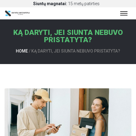
Siuntų magnatai:
15 metų patirties
KĄ DARYTI, JEI SIUNTA NEBUVO
S
PRISTATYTA?
I
U
HOME
/
KĄ DARYTI, JEI SIUNTA NEBUVO PRISTATYTA?
N
T
Ų
P
E
R
V
E
Ž
I
M
A