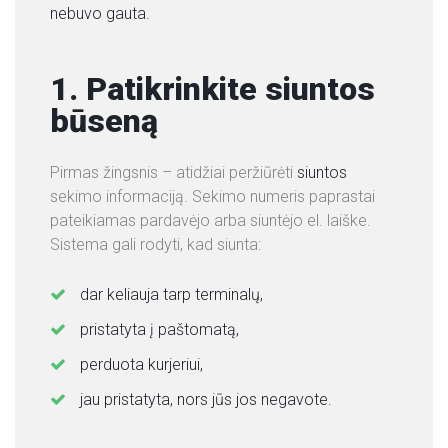
nebuvo gauta.
E
N
O
1. Patikrinkite siuntos
S
būseną
Pirmas žingsnis – atidžiai peržiūrėti
siuntos
sekimo informaciją. Sekimo numeris paprastai
pateikiamas pardavėjo arba siuntėjo el. laiške.
Sistema gali rodyti, kad siunta:
dar keliauja tarp terminalų,
pristatyta į paštomatą,
perduota kurjeriui,
jau pristatyta, nors jūs jos negavote.