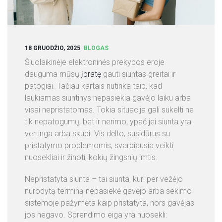
S
L
I
E
18 GRUODŽIO, 2025
BLOGAS
T
Šiuolaikinėje elektroninės prekybos eroje
U
dauguma mūsų
įpratę
gauti siuntas greitai ir
V
patogiai. Tačiau kartais nutinka taip, kad
O
laukiamas siuntinys nepasiekia gavėjo laiku arba
J
visai nepristatomas. Tokia situacija gali sukelti ne
E
tik nepatogumų, bet ir nerimo, ypač jei siunta yra
vertinga arba skubi. Vis dėlto, susidūrus su
A
pristatymo problemomis, svarbiausia veikti
P
nuosekliai ir žinoti, kokių žingsnių imtis.
I
E
Nepristatyta siunta – tai siunta, kuri per vežėjo
M
nurodytą terminą nepasiekė gavėjo arba sekimo
U
sistemoje pažymėta kaip pristatyta, nors gavėjas
S
jos negavo. Sprendimo eiga yra nuosekli: