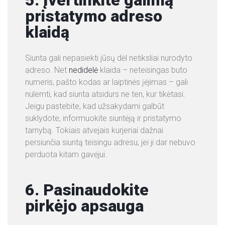
pristatymo adreso
klaidą
Siunta gali nepasiekti jūsų dėl netiksliai nurodyto
adreso. Net
nedidelė
klaida – neteisingas buto
numeris, pašto kodas ar laiptinės įėjimas – gali
nulemti, kad siunta atsidurs ne ten, kur tikėtasi.
Jeigu pastebite, kad užsakydami galbūt
suklydote, informuokite siuntėją ir pristatymo
tarnybą. Tokiais atvejais kurjeriai dažnai
persiunčia siuntą teisingu adresu, jei ji dar nebuvo
perduota kitam gavėjui.
6. Pasinaudokite
pirkėjo apsauga