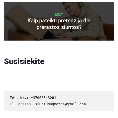
NEXT
Kaip pateikti pretenziją dėl
prarastos siuntos?
Susisiekite
Tel. Nr.: 
+37060343201
El. paštas: 
siuntumagnatas@gmail.com