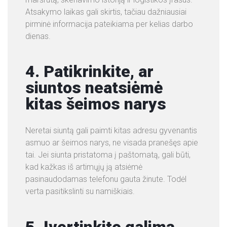
Atsakymo laikas gali skirtis, tačiau dažniausiai
pirminė informacija pateikiama per kelias darbo
dienas.
4. Patikrinkite, ar
siuntos neatsiėmė
kitas šeimos narys
Neretai siuntą gali paimti kitas adresu gyvenantis
asmuo ar šeimos narys, ne visada pranešęs apie
tai. Jei siunta pristatoma į paštomatą, gali būti,
kad kažkas iš artimųjų ją atsiėmė
pasinaudodamas telefonu gauta žinute. Todėl
verta pasitikslinti su namiškiais.
5. Įvertinkite galimą