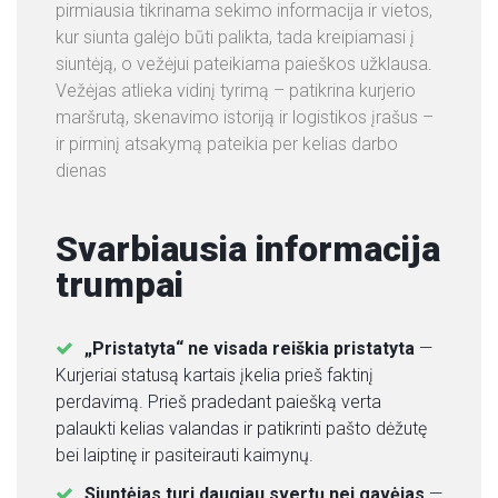
pirmiausia tikrinama sekimo informacija ir vietos,
P
kur siunta galėjo būti palikta, tada kreipiamasi į
A
siuntėją, o vežėjui pateikiama paieškos užklausa.
S
Vežėjas atlieka vidinį tyrimą – patikrina kurjerio
L
maršrutą, skenavimo istoriją ir logistikos įrašus –
A
ir pirminį atsakymą pateikia per kelias darbo
U
dienas
G
O
S
Svarbiausia informacija
trumpai
K
O
N
„Pristatyta“ ne visada reiškia pristatyta
—
T
Kurjeriai statusą kartais įkelia prieš faktinį
A
perdavimą. Prieš pradedant paiešką verta
K
palaukti kelias valandas ir patikrinti pašto dėžutę
T
bei laiptinę ir pasiteirauti kaimynų.
A
I
Siuntėjas turi daugiau svertų nei gavėjas
—