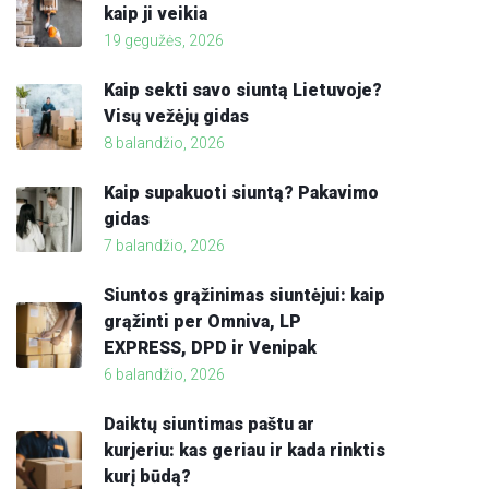
kaip ji veikia
19 gegužės, 2026
Kaip sekti savo siuntą Lietuvoje?
Visų vežėjų gidas
8 balandžio, 2026
Kaip supakuoti siuntą? Pakavimo
gidas
7 balandžio, 2026
Siuntos grąžinimas siuntėjui: kaip
grąžinti per Omniva, LP
EXPRESS, DPD ir Venipak
6 balandžio, 2026
Daiktų siuntimas paštu ar
kurjeriu: kas geriau ir kada rinktis
kurį būdą?