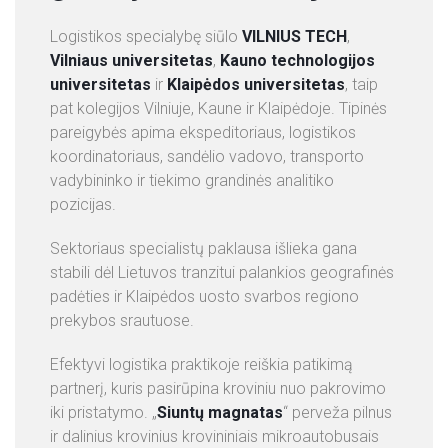
Logistikos specialybę siūlo
VILNIUS TECH
,
Vilniaus universitetas
,
Kauno technologijos
universitetas
ir
Klaipėdos universitetas
, taip
pat kolegijos Vilniuje, Kaune ir Klaipėdoje. Tipinės
pareigybės apima ekspeditoriaus, logistikos
koordinatoriaus, sandėlio vadovo, transporto
vadybininko ir tiekimo grandinės analitiko
pozicijas.
Sektoriaus specialistų paklausa išlieka gana
stabili dėl Lietuvos tranzitui palankios geografinės
padėties ir Klaipėdos uosto svarbos regiono
prekybos srautuose.
Efektyvi logistika praktikoje reiškia patikimą
partnerį, kuris pasirūpina kroviniu nuo pakrovimo
iki pristatymo. „
Siuntų magnatas
“ perveža pilnus
ir dalinius krovinius krovininiais mikroautobusais