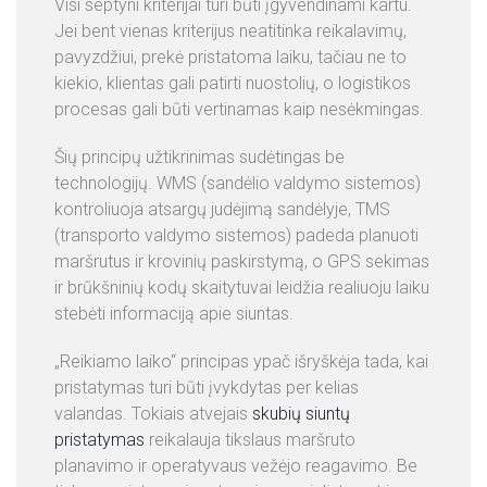
Visi septyni kriterijai turi būti įgyvendinami kartu.
Jei bent vienas kriterijus neatitinka reikalavimų,
pavyzdžiui, prekė pristatoma laiku, tačiau ne to
kiekio, klientas gali patirti nuostolių, o logistikos
procesas gali būti vertinamas kaip nesėkmingas.
Šių principų užtikrinimas sudėtingas be
technologijų. WMS (sandėlio valdymo sistemos)
kontroliuoja atsargų judėjimą sandėlyje, TMS
(transporto valdymo sistemos) padeda planuoti
maršrutus ir krovinių paskirstymą, o GPS sekimas
ir brūkšninių kodų skaitytuvai leidžia realiuoju laiku
stebėti informaciją apie siuntas.
„Reikiamo laiko“ principas ypač išryškėja tada, kai
pristatymas turi būti įvykdytas per kelias
valandas. Tokiais atvejais
skubių siuntų
pristatymas
reikalauja tikslaus maršruto
planavimo ir operatyvaus vežėjo reagavimo. Be