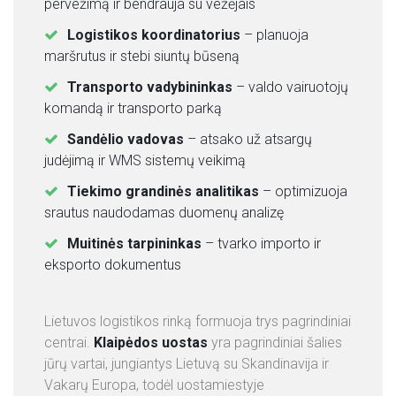
pervežimą ir bendrauja su vežėjais
Logistikos koordinatorius
– planuoja
maršrutus ir stebi siuntų būseną
Transporto vadybininkas
– valdo vairuotojų
komandą ir transporto parką
Sandėlio vadovas
– atsako už atsargų
judėjimą ir WMS sistemų veikimą
Tiekimo grandinės analitikas
– optimizuoja
srautus naudodamas duomenų analizę
Muitinės tarpininkas
– tvarko importo ir
eksporto dokumentus
Lietuvos logistikos rinką formuoja trys pagrindiniai
centrai.
Klaipėdos uostas
yra pagrindiniai šalies
jūrų vartai, jungiantys Lietuvą su Skandinavija ir
Vakarų Europa, todėl uostamiestyje