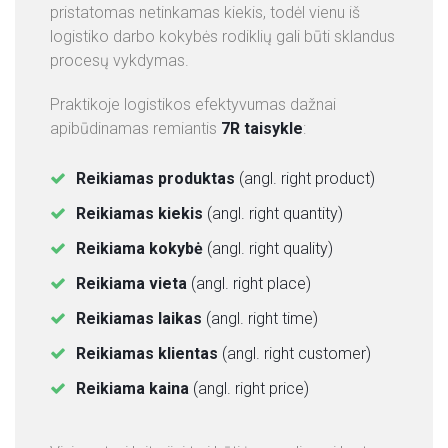
pristatomas netinkamas kiekis, todėl vienu iš
logistiko darbo kokybės rodiklių gali būti sklandus
procesų vykdymas.
Praktikoje logistikos efektyvumas dažnai
apibūdinamas remiantis
7R taisykle
:
Reikiamas produktas
(angl. right product)
Reikiamas kiekis
(angl. right quantity)
Reikiama kokybė
(angl. right quality)
Reikiama vieta
(angl. right place)
Reikiamas laikas
(angl. right time)
Reikiamas klientas
(angl. right customer)
Reikiama kaina
(angl. right price)