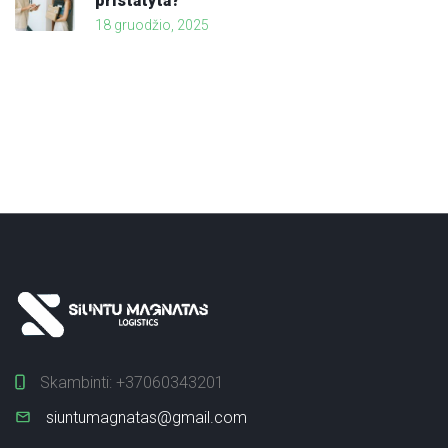
pristatyta?
18 gruodžio, 2025
Skambinti:
+37060343201
siuntumagnatas@gmail.com