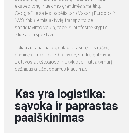
P
ekspeditorių ir tiekimo grandinės analitikų.
A
Geografinė šalies padėtis tarp Vakarų Europos ir
S
NVS rinkų lemia aktyvią transporto bei
L
sandėliavimo veiklą, todėl ši profesinė kryptis
A
išlieka perspektyvi.
U
G
Toliau aptariama logistikos prasmė, jos rūšys,
O
esminės funkcijos, 7R taisyklė, studijų galimybės
S
Lietuvos aukštosiose mokyklose ir atsakymai į
dažniausiai užduodamus klausimus.
K
O
N
Kas yra logistika:
T
sąvoka ir paprastas
A
K
paaiškinimas
T
A
I