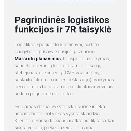
Pagrindinės logistikos
funkcijos ir 7R taisyklė
Logistikos specialisto kasdienybę sudaro
daugybė tarpusavyje susijusių užduočių.
Maršrutų planavimas
, transporto užsakymas,
sandėlio operacijų koordinavimas, atsargų
stebėjimas, dokumentų (CMR važtaraščių,
sąskaitų faktūrų, muitinės deklaracijų) tvarkymas
bei nuolatinis bendravimas su klientais ir vežėjais
sudaro pagrindinę darbo dalį.
Šis darbas dažnai vyksta užkulisiuose ir lieka
nepastebėtas, kol viskas vyksta sklandžiai.
Klientas dėmesį dažniausiai atkreipia tik tada, kai
siunta vėluoja, prekė pažeidžiama arba