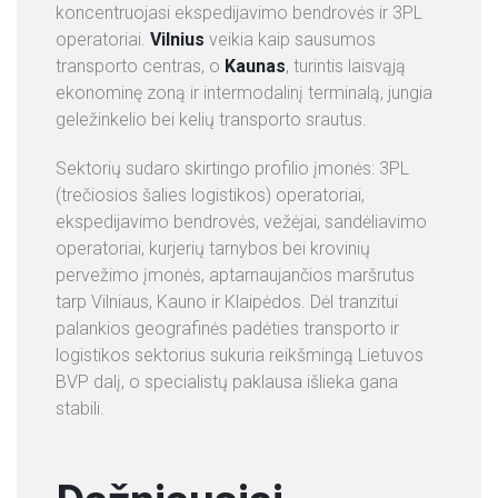
koncentruojasi ekspedijavimo bendrovės ir 3PL
operatoriai.
Vilnius
veikia kaip sausumos
transporto centras, o
Kaunas
, turintis laisvąją
ekonominę zoną ir intermodalinį terminalą, jungia
geležinkelio bei kelių transporto srautus.
Sektorių sudaro skirtingo profilio įmonės: 3PL
(trečiosios šalies logistikos) operatoriai,
ekspedijavimo bendrovės, vežėjai, sandėliavimo
operatoriai, kurjerių tarnybos bei krovinių
pervežimo įmonės, aptarnaujančios maršrutus
tarp Vilniaus, Kauno ir Klaipėdos. Dėl tranzitui
palankios geografinės padėties transporto ir
logistikos sektorius sukuria reikšmingą Lietuvos
BVP dalį, o specialistų paklausa išlieka gana
stabili.