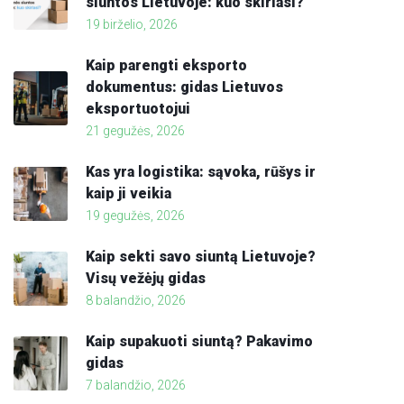
siuntos Lietuvoje: kuo skiriasi?
19 birželio, 2026
Kaip parengti eksporto
dokumentus: gidas Lietuvos
eksportuotojui
21 gegužės, 2026
Kas yra logistika: sąvoka, rūšys ir
kaip ji veikia
19 gegužės, 2026
Kaip sekti savo siuntą Lietuvoje?
Visų vežėjų gidas
8 balandžio, 2026
Kaip supakuoti siuntą? Pakavimo
gidas
7 balandžio, 2026