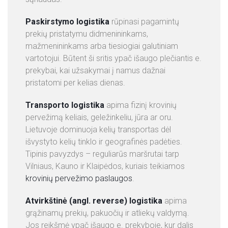
Paskirstymo logistika
rūpinasi pagamintų
prekių pristatymu didmenininkams,
mažmenininkams arba tiesiogiai galutiniam
vartotojui. Būtent ši sritis ypač išaugo plečiantis e.
prekybai, kai užsakymai į namus dažnai
pristatomi per kelias dienas.
Transporto logistika
apima fizinį krovinių
pervežimą keliais, geležinkeliu, jūra ar oru.
Lietuvoje dominuoja kelių transportas dėl
išvystyto kelių tinklo ir geografinės padėties.
Tipinis pavyzdys – reguliarūs maršrutai tarp
Vilniaus, Kauno ir Klaipėdos, kuriais teikiamos
krovinių pervežimo paslaugos
.
Atvirkštinė (angl. reverse) logistika
apima
grąžinamų prekių, pakuočių ir atliekų valdymą.
Jos reikšmė ypač išaugo e. prekyboje, kur dalis