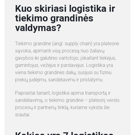
Kuo skiriasi logistika ir
tiekimo grandinės
valdymas?
Tiekimo grandinė (angl. supply chain) yra platesnė
sąvoka, apimanti visą procesą nuo žaliavų
gavybos iki galutinio vartotojo, įskaitant tiekėjus,
gamintojus, vežėjus ir pardavėjus. Logistika yra
viena tiekimo grandinės dalių, susijusi su fiziniu
prekių judėjimu, sandėliavimu ir pristatymu.
Paprastai tariant, logistika apima transportą ir
sandėliavimą, o tiekimo grandinė – platesnį verslo
procesų ir partnerių tinklą, kuriame vyksta šie
srautai.