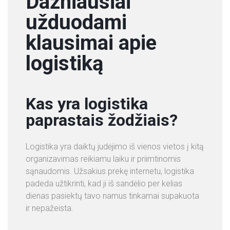
Dažniausiai
užduodami
klausimai apie
logistiką
Kas yra logistika
paprastais žodžiais?
Logistika yra daiktų judėjimo iš vienos vietos į kitą
organizavimas reikiamu laiku ir priimtinomis
sąnaudomis. Užsakius prekę internetu, logistika
padeda užtikrinti, kad ji iš sandėlio per kelias
dienas pasiektų tavo namus tinkamai supakuota
ir nepažeista.