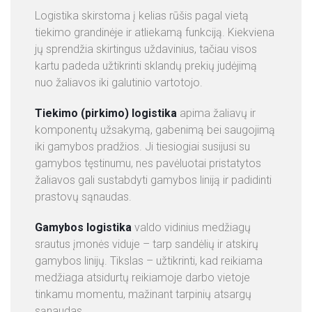
Logistika skirstoma į kelias rūšis pagal vietą
tiekimo grandinėje ir atliekamą funkciją. Kiekviena
jų sprendžia skirtingus uždavinius, tačiau visos
kartu padeda užtikrinti sklandų prekių judėjimą
nuo žaliavos iki galutinio vartotojo.
Tiekimo (pirkimo) logistika
apima žaliavų ir
komponentų užsakymą, gabenimą bei saugojimą
iki gamybos pradžios. Ji tiesiogiai susijusi su
gamybos tęstinumu, nes pavėluotai pristatytos
žaliavos gali sustabdyti gamybos liniją ir padidinti
prastovų sąnaudas.
Gamybos logistika
valdo vidinius medžiagų
srautus įmonės viduje – tarp sandėlių ir atskirų
gamybos linijų. Tikslas – užtikrinti, kad reikiama
medžiaga atsidurtų reikiamoje darbo vietoje
tinkamu momentu, mažinant tarpinių atsargų
sąnaudas.