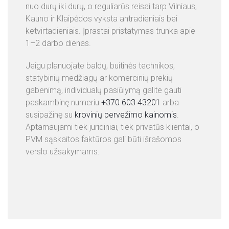
nuo durų iki durų, o reguliarūs reisai tarp Vilniaus,
Kauno ir Klaipėdos vyksta antradieniais bei
ketvirtadieniais. Įprastai pristatymas trunka apie
1–2 darbo dienas.
Jeigu planuojate baldų, buitinės technikos,
statybinių medžiagų ar komercinių prekių
gabenimą, individualų pasiūlymą galite gauti
paskambinę numeriu
+370 603 43201
arba
susipažinę su
krovinių pervežimo kainomis
.
Aptarnaujami tiek juridiniai, tiek privatūs klientai, o
PVM sąskaitos faktūros gali būti išrašomos
verslo užsakymams.