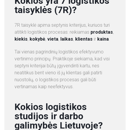
Kokios yra 7 logistikos
taisyklės (7R)?
7R taisyklė apima septynis kriterijus, kuriuos turi
atitikti logistikos procesas: reikiamas
produktas
,
kiekis
,
kokybė
,
vieta
,
laikas
,
klientas
ir
kaina
.
Tai vienas pagrindinių logistikos efektyvumo
vertinimo principų. Praktikoje siekiama, kad visi
septyni kriterijai būtų įgyvendinti kartu, nes
neatitikus bent vieno iš jų klientas gali patirti
nuostolių, o logistikos procesas gali būti
vertinamas kaip neefektyvus.
Kokios logistikos
studijos ir darbo
galimybės Lietuvoje?