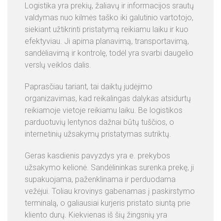
Logistika yra prekių, žaliavų ir informacijos srautų
valdymas nuo kilmės taško iki galutinio vartotojo,
+
siekiant užtikrinti pristatymą reikiamu laiku ir kuo
3
efektyviau. Ji apima planavimą, transportavimą,
7
sandėliavimą ir kontrolę, todėl yra svarbi daugelio
0
verslų veiklos dalis.
6
0
Paprasčiau tariant, tai daiktų judėjimo
3
organizavimas, kad reikalingas dalykas atsidurtų
4
reikiamoje vietoje reikiamu laiku. Be logistikos
3
parduotuvių lentynos dažnai būtų tuščios, o
2
internetinių užsakymų pristatymas sutriktų.
0
1
Geras kasdienis pavyzdys yra e. prekybos
užsakymo kelionė. Sandėlininkas surenka prekę, ji
N
supakuojama, paženklinama ir perduodama
A
vežėjui. Toliau krovinys gabenamas į paskirstymo
U
terminalą, o galiausiai kurjeris pristato siuntą prie
J
kliento durų. Kiekvienas iš šių žingsnių yra
I