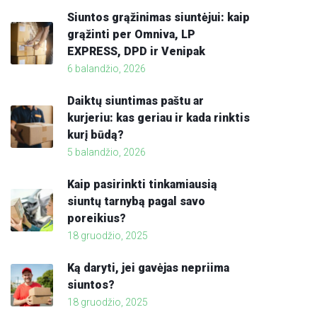
Siuntos grąžinimas siuntėjui: kaip
grąžinti per Omniva, LP
EXPRESS, DPD ir Venipak
6 balandžio, 2026
Daiktų siuntimas paštu ar
kurjeriu: kas geriau ir kada rinktis
kurį būdą?
5 balandžio, 2026
Kaip pasirinkti tinkamiausią
siuntų tarnybą pagal savo
poreikius?
18 gruodžio, 2025
Ką daryti, jei gavėjas nepriima
siuntos?
18 gruodžio, 2025