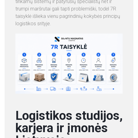
tinkamų sistemų ir patyrusių specialistų net ir
trumpi maršrutai gali tapti problemiški, todėl 7R
taisyklė išlieka vienu pagrindinių kokybės principų
logistikos srityje.
Logistikos studijos,
karjera ir įmonės