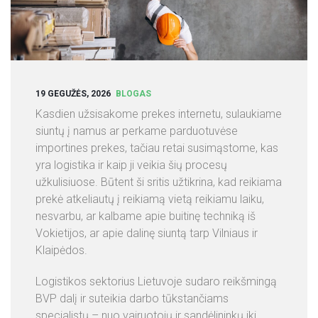
S
L
I
E
T
19 GEGUŽĖS, 2026
BLOGAS
U
V
Kasdien užsisakome prekes internetu, sulaukiame
O
siuntų į namus ar perkame parduotuvėse
J
importines prekes, tačiau retai susimąstome, kas
E
yra logistika ir kaip ji veikia šių procesų
užkulisiuose. Būtent ši sritis užtikrina, kad reikiama
A
prekė atkeliautų į reikiamą vietą reikiamu laiku,
P
nesvarbu, ar kalbame apie buitinę techniką iš
I
Vokietijos, ar apie dalinę siuntą tarp Vilniaus ir
E
Klaipėdos.
M
U
Logistikos sektorius Lietuvoje sudaro reikšmingą
S
BVP dalį ir suteikia darbo tūkstančiams
specialistų – nuo vairuotojų ir sandėlininkų iki