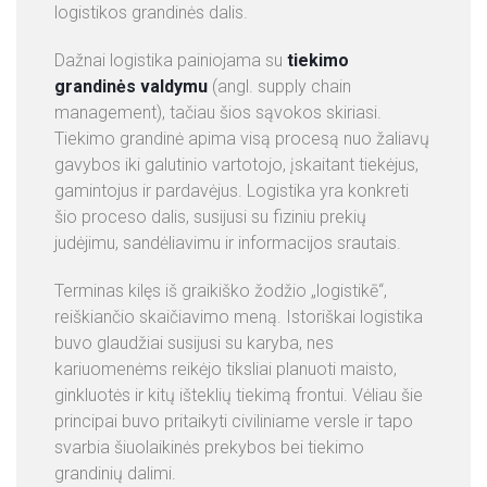
logistikos grandinės dalis.
E
N
Dažnai logistika painiojama su
tiekimo
O
grandinės valdymu
(angl. supply chain
S
management), tačiau šios sąvokos skiriasi.
Tiekimo grandinė apima visą procesą nuo žaliavų
gavybos iki galutinio vartotojo, įskaitant tiekėjus,
gamintojus ir pardavėjus. Logistika yra konkreti
šio proceso dalis, susijusi su fiziniu prekių
judėjimu, sandėliavimu ir informacijos srautais.
Terminas kilęs iš graikiško žodžio „logistikē“,
reiškiančio skaičiavimo meną. Istoriškai logistika
buvo glaudžiai susijusi su karyba, nes
kariuomenėms reikėjo tiksliai planuoti maisto,
ginkluotės ir kitų išteklių tiekimą frontui. Vėliau šie
principai buvo pritaikyti civiliniame versle ir tapo
svarbia šiuolaikinės prekybos bei tiekimo
grandinių dalimi.