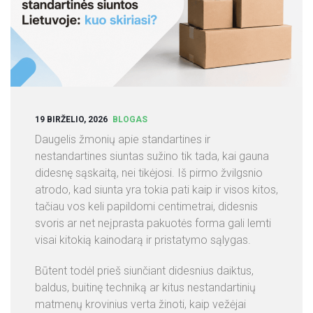
S
L
I
E
T
U
V
19 BIRŽELIO, 2026
BLOGAS
O
Daugelis žmonių apie standartines ir
J
nestandartines siuntas sužino tik tada, kai gauna
E
didesnę sąskaitą, nei tikėjosi. Iš pirmo žvilgsnio
atrodo, kad siunta yra tokia pati kaip ir visos kitos,
A
tačiau vos keli papildomi centimetrai, didesnis
P
svoris ar net neįprasta pakuotės forma gali lemti
I
visai kitokią kainodarą ir pristatymo sąlygas.
E
M
Būtent todėl prieš siunčiant didesnius daiktus,
U
baldus, buitinę techniką ar kitus nestandartinių
S
matmenų krovinius verta žinoti, kaip vežėjai