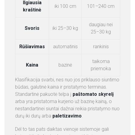
Ilgiausia
E
iki 100 cm
101–240 cm
kraštinė
N
O
daugiau nei
S
Svoris
iki 25–30 kg
25–30 kg
Rūšiavimas
automatinis
rankinis
taikoma
Kaina
bazinė
priemoka
Klasifikacija svarbi, nes nuo jos priklauso siuntimo
būdas, galutinė kaina ir pristatymo terminas.
Standartinė pakuotė telpa į
paštomato skyrelį
arba yra pristatoma kurjerio už bazinę kainą, o
nestandartinei siuntai dažnai reikia pristatymo nuo
durų iki durų arba
paletizavimo
.
Dėl to tas pats daiktas vienoje sistemoje gali