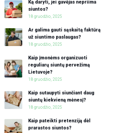
Ką daryti, jei gavėjas nepriima
siuntos?
18 gruodžio, 2025
Ar galima gauti sąskaitą faktūrą
už siuntimo paslaugas?
18 gruodžio, 2025
Kaip įmonėms organizuoti
reguliarų siuntų pervežimą
Lietuvoje?
18 gruodžio, 2025
Kaip sutaupyti siunčiant daug
siuntų kiekvieną mėnesį?
18 gruodžio, 2025
Kaip pateikti pretenziją dėl
prarastos siuntos?