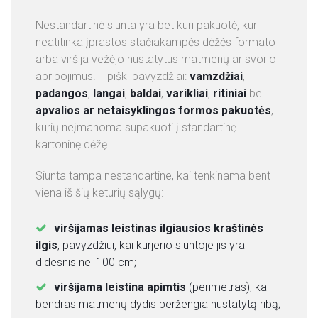
Nestandartinė siunta yra bet kuri pakuotė, kuri
neatitinka įprastos stačiakampės dėžės formato
arba viršija vežėjo nustatytus matmenų ar svorio
apribojimus. Tipiški pavyzdžiai:
vamzdžiai
,
padangos
,
langai
,
baldai
,
varikliai
,
ritiniai
bei
apvalios ar netaisyklingos formos pakuotės
,
kurių neįmanoma supakuoti į standartinę
kartoninę dėžę.
Siunta tampa nestandartine, kai tenkinama bent
viena iš šių keturių sąlygų:
viršijamas leistinas ilgiausios kraštinės
ilgis
, pavyzdžiui, kai kurjerio siuntoje jis yra
didesnis nei 100 cm;
viršijama leistina apimtis
(perimetras), kai
bendras matmenų dydis peržengia nustatytą ribą;