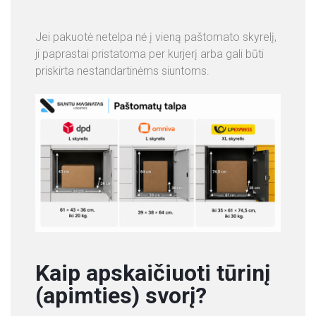
Jei pakuotė netelpa nė į vieną paštomato skyrelį,
ji paprastai pristatoma per kurjerį arba gali būti
priskirta nestandartinėms siuntoms.
Kaip apskaičiuoti tūrinį
(apimties) svorį?