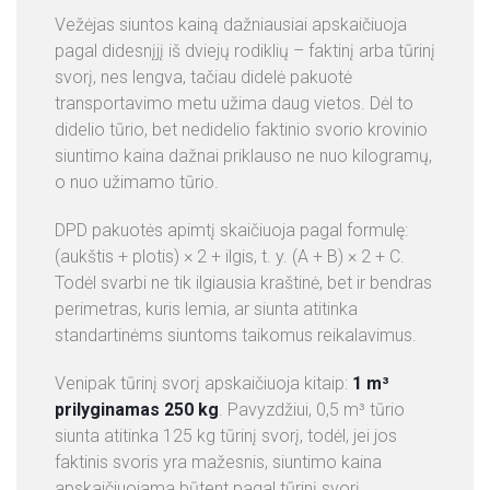
Vežėjas siuntos kainą dažniausiai apskaičiuoja
pagal didesnįjį iš dviejų rodiklių – faktinį arba tūrinį
svorį, nes lengva, tačiau didelė pakuotė
transportavimo metu užima daug vietos. Dėl to
didelio tūrio, bet nedidelio faktinio svorio krovinio
siuntimo kaina dažnai priklauso ne nuo kilogramų,
o nuo užimamo tūrio.
DPD pakuotės apimtį skaičiuoja pagal formulę:
(aukštis + plotis) × 2 + ilgis, t. y. (A + B) × 2 + C.
Todėl svarbi ne tik ilgiausia kraštinė, bet ir bendras
perimetras, kuris lemia, ar siunta atitinka
standartinėms siuntoms taikomus reikalavimus.
Venipak tūrinį svorį apskaičiuoja kitaip:
1 m³
prilyginamas 250 kg
. Pavyzdžiui, 0,5 m³ tūrio
siunta atitinka 125 kg tūrinį svorį, todėl, jei jos
faktinis svoris yra mažesnis, siuntimo kaina
apskaičiuojama būtent pagal tūrinį svorį.