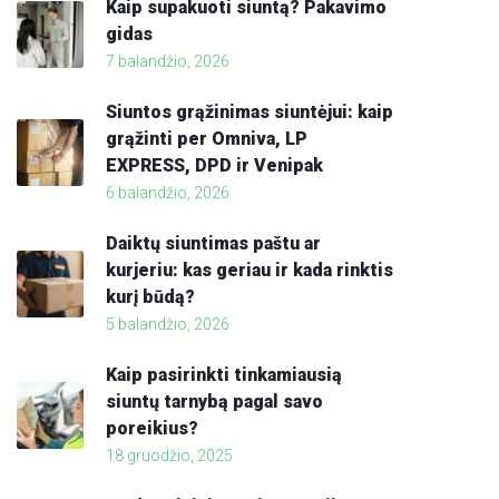
Kaip supakuoti siuntą? Pakavimo
gidas
7 balandžio, 2026
Siuntos grąžinimas siuntėjui: kaip
grąžinti per Omniva, LP
EXPRESS, DPD ir Venipak
6 balandžio, 2026
Daiktų siuntimas paštu ar
kurjeriu: kas geriau ir kada rinktis
kurį būdą?
5 balandžio, 2026
Kaip pasirinkti tinkamiausią
siuntų tarnybą pagal savo
poreikius?
18 gruodžio, 2025