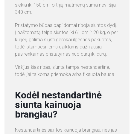
siekia iki 150 cm, o trijų matmenų suma neviršija
340 cm.
Pristatymo būdas papildomai riboja siuntos dydį.
Į paštomatą telpa siuntos iki 61 cm ir 20 kg, o per
kurjerį galima siųsti gerokai ilgesnes pakuotes,
todėl stambesniems daiktams dažniausiai
pasirenkamas pristatymas nuo durų iki durų.
Viršijus šias ribas, siunta tampa nestandartine,
todėl jai taikoma priemoka arba fiksuota bauda.
Kodėl nestandartinė
siunta kainuoja
brangiau?
Nestandartinės siuntos kainuoja brangiau, nes jas