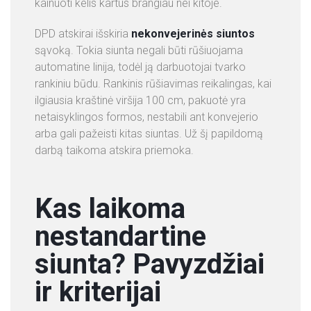
kainuoti kelis kartus brangiau nei kitoje.
DPD atskirai išskiria
nekonvejerinės siuntos
sąvoką. Tokia siunta negali būti rūšiuojama
automatine linija, todėl ją darbuotojai tvarko
rankiniu būdu. Rankinis rūšiavimas reikalingas, kai
ilgiausia kraštinė viršija 100 cm, pakuotė yra
netaisyklingos formos, nestabili ant konvejerio
arba gali pažeisti kitas siuntas. Už šį papildomą
darbą taikoma atskira priemoka.
Kas laikoma
nestandartine
siunta? Pavyzdžiai
ir kriterijai