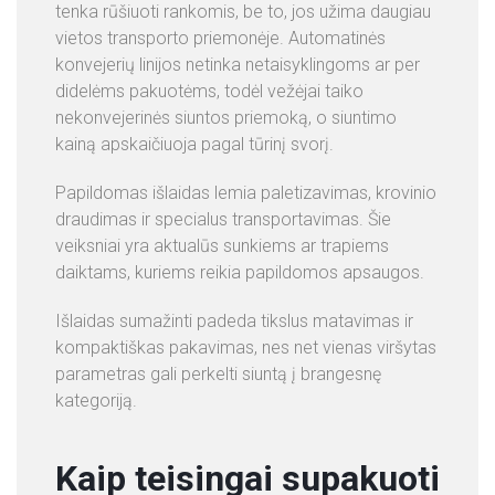
tenka rūšiuoti rankomis, be to, jos užima daugiau
vietos transporto priemonėje. Automatinės
konvejerių linijos netinka netaisyklingoms ar per
didelėms pakuotėms, todėl vežėjai taiko
nekonvejerinės siuntos priemoką, o siuntimo
kainą apskaičiuoja pagal tūrinį svorį.
Papildomas išlaidas lemia paletizavimas, krovinio
draudimas ir specialus transportavimas. Šie
veiksniai yra aktualūs sunkiems ar trapiems
daiktams, kuriems reikia papildomos apsaugos.
Išlaidas sumažinti padeda tikslus matavimas ir
kompaktiškas pakavimas, nes net vienas viršytas
parametras gali perkelti siuntą į brangesnę
kategoriją.
Kaip teisingai supakuoti