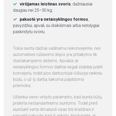
viršijamas leistinas svoris
, dažniausiai
daugiau nei 25–30 kg;
pakuotė yra netaisyklingos formos
,
pavyzdžiui, apvali, su išsikišimais arba netolygiai
paskirstytu svoriu.
Tokia siunta dažnai vadinama nekonvejerine, nes
automatinės rūšiavimo linijos yra pritaikytos tik
stačiakampėms dėžėms. Apvalūs ar
netaisyklingos formos daiktai negali stabiliai judėti
konvejeriu, todėl juos darbuotojai rūšiuoja rankiniu
būdu, o už šį darbą taikoma papildoma
priemoka.
Užtenka vieno viršyto parametro, kad siunta būtų
priskirta nestandartinėms siuntoms. Todėl prieš
siunčiant verta išmatuoti visas tris kraštines ir
pasverti pakuotę, kad iš anksto žinotumėte, ar