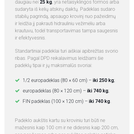
daugiau nei
25 kg
, yra netaisyklingos formos arba
sudaryta iš kelių atskirų daiktų. Padėklas sudaro
stabilų pagrindą, apsaugo krovinį nuo pažeidimų
ir leidžia jį pakrauti hidrauliniu vežimėliu arba
krautuvu, todėl transportavimas tampa saugesnis
ir efektyvesnis.
Standartiniai padėklai turi aiškiai apibrėžtas svorio
ribas. Pagal DPD reikalavimus leidžiami šie
padėklų tipai ir jų maksimalūs svoriai:
1/2 europadėklas (80 × 60 cm) –
iki 250 kg
;
europadėklas (80 × 120 cm) –
iki 740 kg
;
FIN padėklas (100 × 120 cm) –
iki 740 kg
.
Padėklo aukštis kartu su kroviniu turi būti ne
mažesnis kaip 100 cm ir ne didesnis kaip 200 cm,