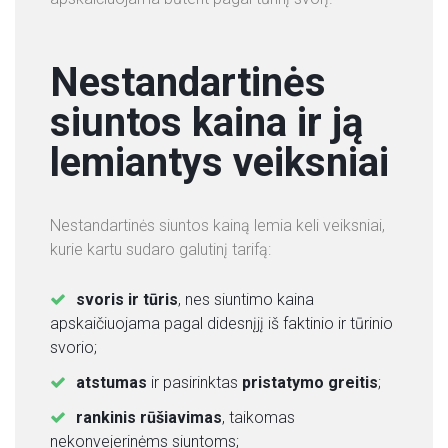
Nestandartinės
siuntos kaina ir ją
lemiantys veiksniai
Nestandartinės siuntos kainą lemia keli veiksniai,
kurie kartu sudaro galutinį tarifą:
svoris ir tūris
, nes siuntimo kaina
apskaičiuojama pagal didesnįjį iš faktinio ir tūrinio
svorio;
atstumas
ir pasirinktas
pristatymo greitis
;
rankinis rūšiavimas
, taikomas
nekonvejerinėms siuntoms;