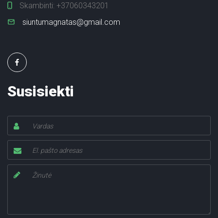
Skambinti:
+37060343201
siuntumagnatas@gmail.com
Susisiekti