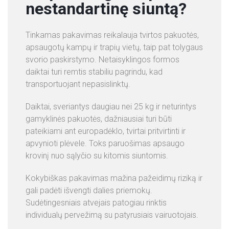
nestandartinę siuntą?
Tinkamas pakavimas reikalauja tvirtos pakuotės,
apsaugotų kampų ir trapių vietų, taip pat tolygaus
svorio paskirstymo. Netaisyklingos formos
daiktai turi remtis stabiliu pagrindu, kad
transportuojant nepasislinktų.
Daiktai, sveriantys daugiau nei 25 kg ir neturintys
gamyklinės pakuotės, dažniausiai turi būti
pateikiami ant europadėklo, tvirtai pritvirtinti ir
apvynioti plėvele. Toks paruošimas apsaugo
krovinį nuo sąlyčio su kitomis siuntomis.
Kokybiškas pakavimas mažina pažeidimų riziką ir
gali padėti išvengti dalies priemokų.
Sudėtingesniais atvejais patogiau rinktis
individualų pervežimą su patyrusiais vairuotojais.