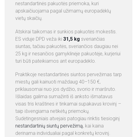
nestandartinės pakuotės priemoka, kuri
apskaičiuojama pagal užimamų europadėklų
vietų skaičių.
Atskirai taikomas ir sunkios pakuotės mokestis.
ES viduje DPD veža iki
31,5 kg
sveriančias
siuntas, tačiau pakuotės, sveriančios daugiau nei
25 kg ir nesančios gamyklinėje pakuotėje, kurjeriui
turi būti pateikiamos ant europadėklo.
Praktikoje nestandartinės siuntos pervežimas tarp
miestų gali kainuoti maždaug 40–150 €,
priklausomai nuo jos dydžio, svorio ir maršruto.
Išlaidas galima sumažinti iš anksto išmatavus
visas tris kraštines ir tinkamai supakavus krovinį –
taip išvengiama netikėtų priemokų.
Sudėtingesniais atvejais patogiau rinktis tiesioginį
nestandartinių siuntų pervežimą
, kai kaina
derinama individualiai pagal konkretų krovinį.