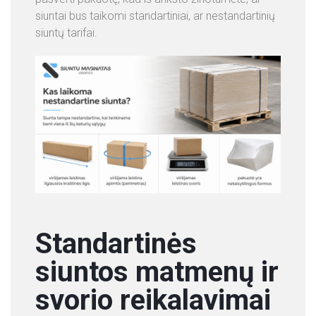
siuntai bus taikomi standartiniai, ar nestandartinių
siuntų tarifai.
Standartinės
siuntos matmenų ir
svorio reikalavimai