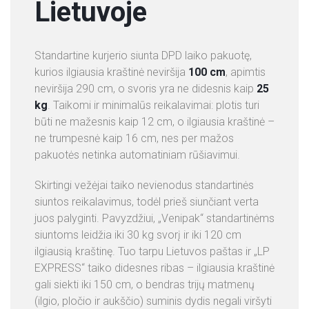
Lietuvoje
Standartine kurjerio siunta DPD laiko pakuotę,
kurios ilgiausia kraštinė neviršija
100 cm
, apimtis
neviršija 290 cm, o svoris yra ne didesnis kaip
25
kg
. Taikomi ir minimalūs reikalavimai: plotis turi
būti ne mažesnis kaip 12 cm, o ilgiausia kraštinė –
ne trumpesnė kaip 16 cm, nes per mažos
pakuotės netinka automatiniam rūšiavimui.
Skirtingi vežėjai taiko nevienodus standartinės
siuntos reikalavimus, todėl prieš siunčiant verta
juos palyginti. Pavyzdžiui, „Venipak“ standartinėms
siuntoms leidžia iki 30 kg svorį ir iki 120 cm
ilgiausią kraštinę. Tuo tarpu Lietuvos paštas ir „LP
EXPRESS“ taiko didesnes ribas – ilgiausia kraštinė
gali siekti iki 150 cm, o bendras trijų matmenų
(ilgio, pločio ir aukščio) suminis dydis negali viršyti