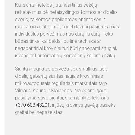
Kai siunta netelpa į standartinius vežėjų
reikalavimus dėl netaisyklingos formos ar didelio
svorio, taikomos papildomos priemokos ir
rūšiavimo apribojimai, todėl dažnai pasirenkamas
individualus pervežimas nuo durų iki durų. Toks
būdas tinka, kai baldai, buitinė technika ar
negabaritiniai kroviniai turi būti gabenami saugiai,
išvengiant automatinių konvejerių keliamų rizikų.
Siuntų magnatas perveža tiek smulkias, tiek
didelių gabaritų siuntas naujais krovininiais
mikroautobusais reguliariais maršrutais tarp
Vilniaus, Kauno ir Klaipėdos. Norėdami gauti
pasiūlymą savo siuntai, skambinkite telefonu
+370 603 43201
, ir jūsų krovinys gavėją pasieks
greitai bei nepažeistas.