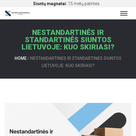
Siuntų magnatai:
15 metų patirties
NESTANDARTINĖS IR
S
STANDARTINĖS SIUNTOS
I
LIETUVOJE: KUO SKIRIASI?
U
N
HOME
/
NESTANDARTINĖS IR STANDARTINĖS SIUNTOS
T
LIETUVOJE: KUO SKIRIASI?
Ų
P
E
R
V
E
Ž
I
M
A