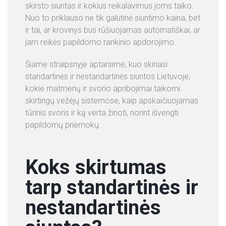
skirsto siuntas ir kokius reikalavimus joms taiko.
P
Nuo to priklauso ne tik galutinė siuntimo kaina, bet
A
ir tai, ar krovinys bus rūšiuojamas automatiškai, ar
S
jam reikės papildomo rankinio apdorojimo.
L
A
Šiame straipsnyje aptarsime, kuo skiriasi
U
standartinės ir nestandartinės siuntos Lietuvoje,
G
kokie matmenų ir svorio apribojimai taikomi
O
skirtingų vežėjų sistemose, kaip apskaičiuojamas
S
tūrinis svoris ir ką verta žinoti, norint išvengti
papildomų priemokų.
K
O
N
Koks skirtumas
T
A
tarp standartinės ir
K
T
nestandartinės
A
I