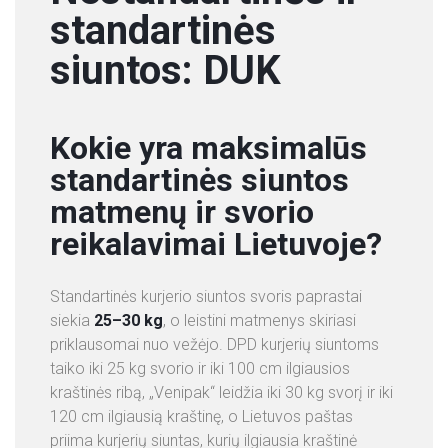
standartinės
siuntos: DUK
Kokie yra maksimalūs
standartinės siuntos
matmenų ir svorio
reikalavimai Lietuvoje?
Standartinės kurjerio siuntos svoris paprastai
siekia
25–30 kg
, o leistini matmenys skiriasi
priklausomai nuo vežėjo. DPD kurjerių siuntoms
taiko iki 25 kg svorio ir iki 100 cm ilgiausios
kraštinės ribą, „Venipak“ leidžia iki 30 kg svorį ir iki
120 cm ilgiausią kraštinę, o Lietuvos paštas
priima kurjerių siuntas, kurių ilgiausia kraštinė