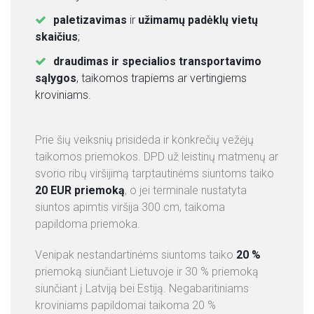
paletizavimas
ir
užimamų padėklų vietų
skaičius
;
draudimas ir specialios transportavimo
sąlygos
, taikomos trapiems ar vertingiems
kroviniams.
Prie šių veiksnių prisideda ir konkrečių vežėjų
taikomos priemokos. DPD už leistinų matmenų ar
svorio ribų viršijimą tarptautinėms siuntoms taiko
20 EUR priemoką
, o jei terminale nustatyta
siuntos apimtis viršija 300 cm, taikoma
papildoma priemoka.
Venipak nestandartinėms siuntoms taiko
20 %
priemoką siunčiant Lietuvoje ir 30 % priemoką
siunčiant į Latviją bei Estiją. Negabaritiniams
kroviniams papildomai taikoma 20 %