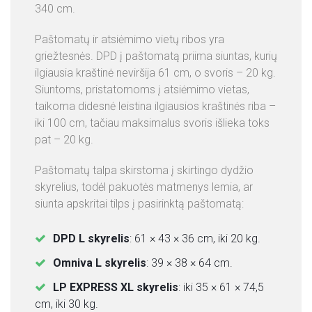
340 cm.
Paštomatų ir atsiėmimo vietų ribos yra
griežtesnės. DPD į paštomatą priima siuntas, kurių
ilgiausia kraštinė neviršija 61 cm, o svoris – 20 kg.
Siuntoms, pristatomoms į atsiėmimo vietas,
taikoma didesnė leistina ilgiausios kraštinės riba –
iki 100 cm, tačiau maksimalus svoris išlieka toks
pat – 20 kg.
Paštomatų talpa skirstoma į skirtingo dydžio
skyrelius, todėl pakuotės matmenys lemia, ar
siunta apskritai tilps į pasirinktą paštomatą:
DPD L skyrelis
: 61 × 43 × 36 cm, iki 20 kg.
Omniva L skyrelis
: 39 × 38 × 64 cm.
LP EXPRESS XL skyrelis
: iki 35 × 61 × 74,5
cm, iki 30 kg.