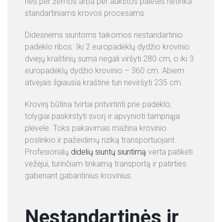
nes per žemos arba per aukštos paletės netinka
standartiniams krovos procesams.
Didesnėms siuntoms taikomos nestandartinio
padėklo ribos. Iki 2 europadėklų dydžio krovinio
dviejų kraštinių suma negali viršyti 280 cm, o iki 3
europadėklų dydžio krovinio – 360 cm. Abiem
atvejais ilgiausia kraštinė turi neviršyti 235 cm.
Krovinį būtina tvirtai pritvirtinti prie padėklo,
tolygiai paskirstyti svorį ir apvynioti tampriąja
plėvele. Toks pakavimas mažina krovinio
poslinkio ir pažeidimų riziką transportuojant.
Profesionalų
didelių siuntų siuntimą
verta patikėti
vežėjui, turinčiam tinkamą transportą ir patirties
gabenant gabaritinius krovinius.
Nestandartinės ir