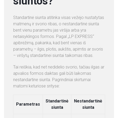
siuntos?
+
3
Standartinė siunta atitinka visas vežėjo nustatytas
7
matmenų ir svorio ribas, o nestandartinė siunta
0
bent vienu parametru jas viršija arba yra
6
netaisyklingos formos. Pagal „LP EXPRESS“
0
apibrėžimą, pakanka, kad bent vienas iš
3
parametrų – ilgis, plotis, aukštis, apimtis ar svoris
4
– viršytų standartinei siuntai taikomas ribas.
3
Tai reiškia, kad net nedidelio svorio, tačiau ilgas ar
2
apvalios formos daiktas gali būti laikomas
0
nestandartine siunta. Pagrindiniai skirtumai
1
matomi keturiose srityse:
N
A
Standartinė
Nestandartinė
Parametras
U
siunta
siunta
J
I