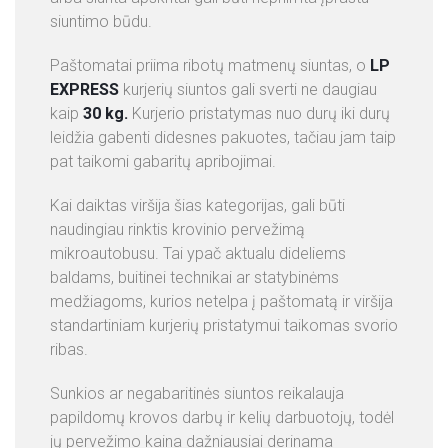
siuntimo būdu.
Paštomatai priima ribotų matmenų siuntas, o
LP
EXPRESS
kurjerių siuntos gali sverti ne daugiau
kaip
30 kg.
Kurjerio pristatymas nuo durų iki durų
leidžia gabenti didesnes pakuotes, tačiau jam taip
pat taikomi gabaritų apribojimai.
Kai daiktas viršija šias kategorijas, gali būti
naudingiau rinktis krovinio pervežimą
mikroautobusu. Tai ypač aktualu dideliems
baldams, buitinei technikai ar statybinėms
medžiagoms, kurios netelpa į paštomatą ir viršija
standartiniam kurjerių pristatymui taikomas svorio
ribas.
Sunkios ar negabaritinės siuntos reikalauja
papildomų krovos darbų ir kelių darbuotojų, todėl
jų pervežimo kaina dažniausiai derinama