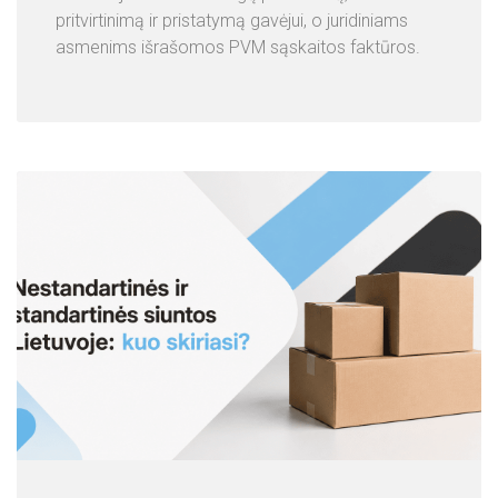
pritvirtinimą ir pristatymą gavėjui, o juridiniams
asmenims išrašomos PVM sąskaitos faktūros.