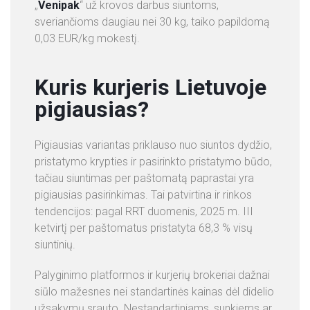
„
Venipak
“ už krovos darbus siuntoms,
sveriančioms daugiau nei 30 kg, taiko papildomą
0,03 EUR/kg mokestį.
Kuris kurjeris Lietuvoje
pigiausias?
Pigiausias variantas priklauso nuo siuntos dydžio,
pristatymo krypties ir pasirinkto pristatymo būdo,
tačiau siuntimas per paštomatą paprastai yra
pigiausias pasirinkimas. Tai patvirtina ir rinkos
tendencijos: pagal RRT duomenis, 2025 m. III
ketvirtį per paštomatus pristatyta 68,3 % visų
siuntinių.
Palyginimo platformos ir kurjerių brokeriai dažnai
siūlo mažesnes nei standartinės kainas dėl didelio
užsakymų srauto. Nestandartiniams, sunkiems ar