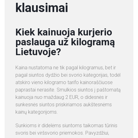
klausimai
Kiek kainuoja kurjerio
paslauga už kilogramą
Lietuvoje?
Kaina nustatoma ne tik pagal kilogramus, bet ir
pagal siuntos dydžio bei svorio kategorijas, todėl
atskiro vieno kilogramo tarifo kainoraščiuose
paprastai nerasite. Smulkios siuntos į paštomatą
kainuoja nuo maždaug 2 EUR, o didesnės ir
sunkesnės siuntos priskiriamos aukštesnėms
kainų kategorijoms.
Sunkioms ir didelėms siuntoms taikomas tūrinis
svoris bei viršsvorio priemokos. Pavyzdžiui,