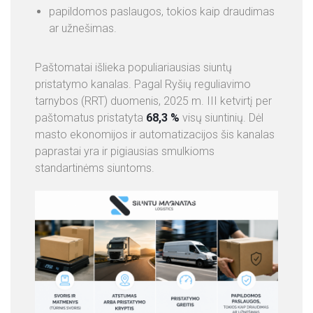
papildomos paslaugos, tokios kaip draudimas
ar užnešimas.
Paštomatai išlieka populiariausias siuntų
pristatymo kanalas. Pagal Ryšių reguliavimo
tarnybos (RRT) duomenis, 2025 m. III ketvirtį per
paštomatus pristatyta
68,3 %
visų siuntinių. Dėl
masto ekonomijos ir automatizacijos šis kanalas
paprastai yra ir pigiausias smulkioms
standartinėms siuntoms.