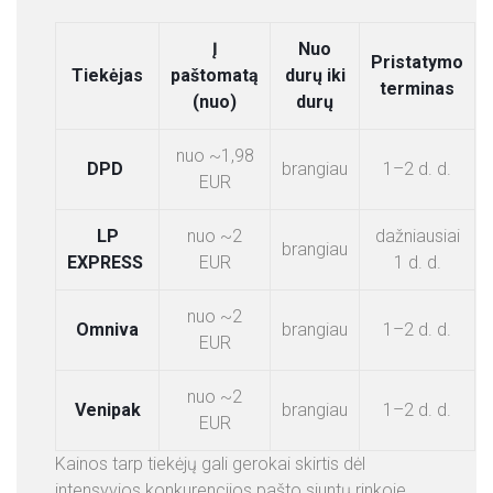
Į
Nuo
Pristatymo
Tiekėjas
paštomatą
durų iki
terminas
(nuo)
durų
nuo ~1,98
DPD
brangiau
1–2 d. d.
EUR
LP
nuo ~2
dažniausiai
brangiau
EXPRESS
EUR
1 d. d.
nuo ~2
Omniva
brangiau
1–2 d. d.
EUR
nuo ~2
Venipak
brangiau
1–2 d. d.
EUR
Kainos tarp tiekėjų gali gerokai skirtis dėl
intensyvios konkurencijos pašto siuntų rinkoje.