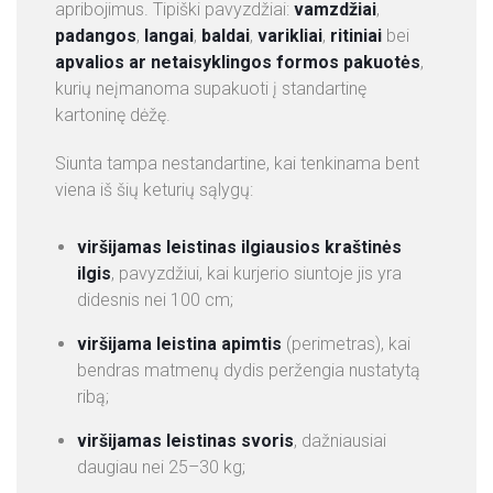
apribojimus. Tipiški pavyzdžiai:
vamzdžiai
,
padangos
,
langai
,
baldai
,
varikliai
,
ritiniai
bei
apvalios ar netaisyklingos formos pakuotės
,
kurių neįmanoma supakuoti į standartinę
kartoninę dėžę.
Siunta tampa nestandartine, kai tenkinama bent
viena iš šių keturių sąlygų:
viršijamas leistinas ilgiausios kraštinės
ilgis
, pavyzdžiui, kai kurjerio siuntoje jis yra
didesnis nei 100 cm;
viršijama leistina apimtis
(perimetras), kai
bendras matmenų dydis peržengia nustatytą
ribą;
viršijamas leistinas svoris
, dažniausiai
daugiau nei 25–30 kg;