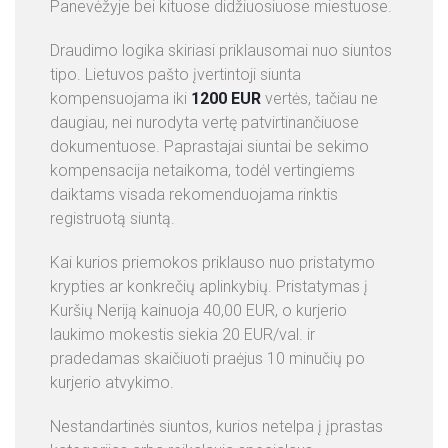
Panevėžyje bei kituose didžiuosiuose miestuose.
Draudimo logika skiriasi priklausomai nuo siuntos
tipo. Lietuvos pašto įvertintoji siunta
kompensuojama iki
1200 EUR
vertės, tačiau ne
daugiau, nei nurodyta vertę patvirtinančiuose
dokumentuose. Paprastajai siuntai be sekimo
kompensacija netaikoma, todėl vertingiems
daiktams visada rekomenduojama rinktis
registruotą siuntą.
Kai kurios priemokos priklauso nuo pristatymo
krypties ar konkrečių aplinkybių. Pristatymas į
Kuršių Neriją kainuoja 40,00 EUR, o kurjerio
laukimo mokestis siekia 20 EUR/val. ir
pradedamas skaičiuoti praėjus 10 minučių po
kurjerio atvykimo.
Nestandartinės siuntos, kurios netelpa į įprastas