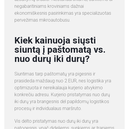
negabaritiniams kroviniams dažnai
ekonomiškesnis pasirinkimas yra specializuotas
pervežimas mikroautobusu.
Kiek kainuoja siųsti
siuntą į paštomatą vs.
nuo durų iki durų?
Siuntimas tarp paštomatų yra pigesnis ir
prasideda maždaug nuo 2 EUR, nes logistika yra
optimizuota ir nereikalauja kurjerio atvykimo
konkrečiu adresu. Kurjerio pristatymas nuo durų
iki durų yra brangesnis dėl papildomų logistikos
procesų ir individualaus maršruto.
Vis dėlto pristatymas nuo durų iki durų yra
patogesnis, ypač dideliems, sunkiems ar trapiems