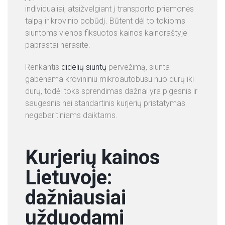
individualiai, atsižvelgiant į transporto priemonės
talpą ir krovinio pobūdį. Būtent dėl to tokioms
siuntoms vienos fiksuotos kainos kainoraštyje
paprastai nerasite.
Renkantis
didelių siuntų
pervežimą, siunta
gabenama krovininiu mikroautobusu nuo durų iki
durų, todėl toks sprendimas dažnai yra pigesnis ir
saugesnis nei standartinis kurjerių pristatymas
negabaritiniams daiktams.
Kurjerių kainos
Lietuvoje:
dažniausiai
užduodami