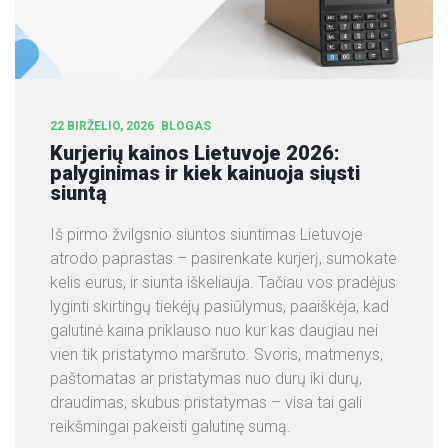
S
L
I
E
T
22 BIRŽELIO, 2026
BLOGAS
U
Kurjerių kainos Lietuvoje 2026:
V
palyginimas ir kiek kainuoja siųsti
O
siuntą
J
E
Iš pirmo žvilgsnio siuntos siuntimas Lietuvoje
atrodo paprastas – pasirenkate kurjerį, sumokate
A
kelis eurus, ir siunta iškeliauja. Tačiau vos pradėjus
P
lyginti skirtingų tiekėjų pasiūlymus, paaiškėja, kad
I
galutinė kaina priklauso nuo kur kas daugiau nei
E
vien tik pristatymo maršruto. Svoris, matmenys,
M
paštomatas ar pristatymas nuo durų iki durų,
U
draudimas, skubus pristatymas – visa tai gali
S
reikšmingai pakeisti galutinę sumą.