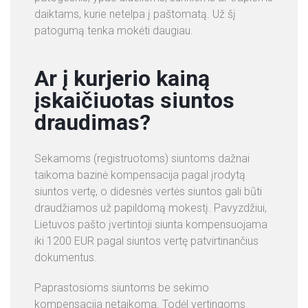
daiktams, kurie netelpa į paštomatą. Už šį
patogumą tenka mokėti daugiau.
Ar į kurjerio kainą
įskaičiuotas siuntos
draudimas?
Sekamoms (registruotoms) siuntoms dažnai
taikoma bazinė kompensacija pagal įrodytą
siuntos vertę, o didesnės vertės siuntos gali būti
draudžiamos už papildomą mokestį. Pavyzdžiui,
Lietuvos pašto įvertintoji siunta kompensuojama
iki 1200 EUR pagal siuntos vertę patvirtinančius
dokumentus.
Paprastosioms siuntoms be sekimo
kompensacija netaikoma. Todėl vertingoms