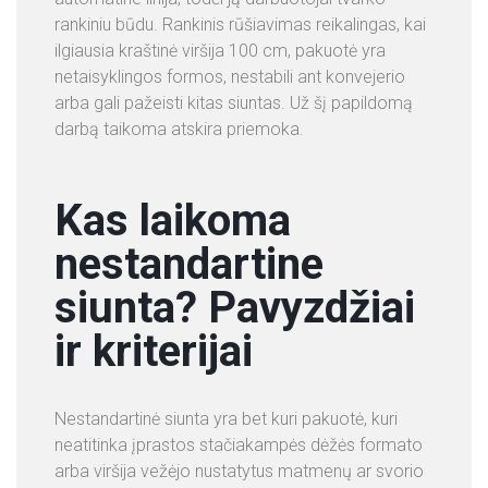
rankiniu būdu. Rankinis rūšiavimas reikalingas, kai
ilgiausia kraštinė viršija 100 cm, pakuotė yra
netaisyklingos formos, nestabili ant konvejerio
arba gali pažeisti kitas siuntas. Už šį papildomą
darbą taikoma atskira priemoka.
Kas laikoma
nestandartine
siunta? Pavyzdžiai
ir kriterijai
Nestandartinė siunta yra bet kuri pakuotė, kuri
neatitinka įprastos stačiakampės dėžės formato
arba viršija vežėjo nustatytus matmenų ar svorio