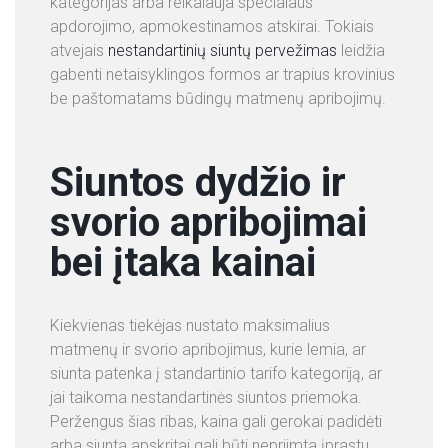
kategorijas arba reikalauja specialaus
apdorojimo, apmokestinamos atskirai. Tokiais
atvejais
nestandartinių siuntų pervežimas
leidžia
gabenti netaisyklingos formos ar trapius krovinius
be paštomatams būdingų matmenų apribojimų.
Siuntos dydžio ir
svorio apribojimai
bei įtaka kainai
Kiekvienas tiekėjas nustato maksimalius
matmenų ir svorio apribojimus, kurie lemia, ar
siunta patenka į standartinio tarifo kategoriją, ar
jai taikoma nestandartinės siuntos priemoka.
Peržengus šias ribas, kaina gali gerokai padidėti
arba siunta apskritai gali būti nepriimta įprastu