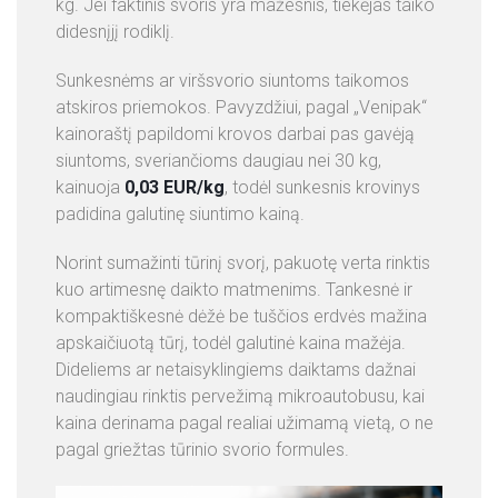
kg. Jei faktinis svoris yra mažesnis, tiekėjas taiko
didesnįjį rodiklį.
Sunkesnėms ar viršsvorio siuntoms taikomos
atskiros priemokos. Pavyzdžiui, pagal „Venipak“
kainoraštį papildomi krovos darbai pas gavėją
siuntoms, sveriančioms daugiau nei 30 kg,
kainuoja
0,03 EUR/kg
, todėl sunkesnis krovinys
padidina galutinę siuntimo kainą.
Norint sumažinti tūrinį svorį, pakuotę verta rinktis
kuo artimesnę daikto matmenims. Tankesnė ir
kompaktiškesnė dėžė be tuščios erdvės mažina
apskaičiuotą tūrį, todėl galutinė kaina mažėja.
Dideliems ar netaisyklingiems daiktams dažnai
naudingiau rinktis pervežimą mikroautobusu, kai
kaina derinama pagal realiai užimamą vietą, o ne
pagal griežtas tūrinio svorio formules.