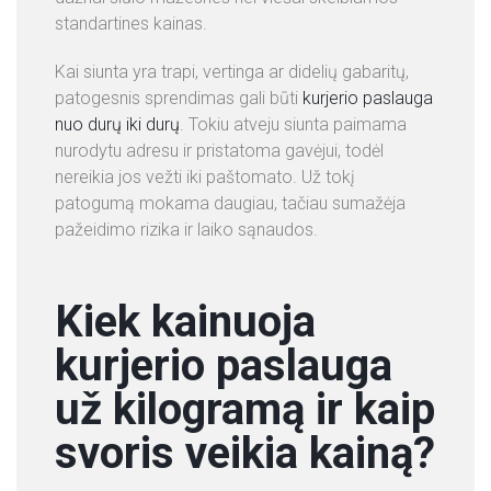
standartines kainas.
Kai siunta yra trapi, vertinga ar didelių gabaritų,
patogesnis sprendimas gali būti
kurjerio paslauga
nuo durų iki durų
. Tokiu atveju siunta paimama
nurodytu adresu ir pristatoma gavėjui, todėl
nereikia jos vežti iki paštomato. Už tokį
patogumą mokama daugiau, tačiau sumažėja
pažeidimo rizika ir laiko sąnaudos.
Kiek kainuoja
kurjerio paslauga
už kilogramą ir kaip
svoris veikia kainą?