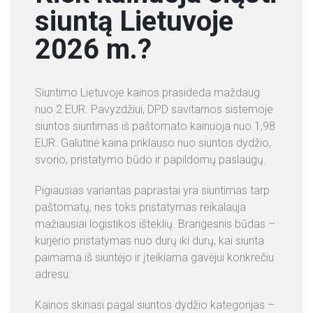
siuntą Lietuvoje
+
2026 m.?
3
7
0
Siuntimo Lietuvoje kainos prasideda maždaug
6
nuo 2 EUR. Pavyzdžiui, DPD savitarnos sistemoje
0
siuntos siuntimas iš paštomato kainuoja nuo 1,98
3
EUR. Galutinė kaina priklauso nuo siuntos dydžio,
4
svorio, pristatymo būdo ir papildomų paslaugų.
3
2
Pigiausias variantas paprastai yra siuntimas tarp
0
paštomatų, nes toks pristatymas reikalauja
1
mažiausiai logistikos išteklių. Brangesnis būdas –
kurjerio pristatymas nuo durų iki durų, kai siunta
N
paimama iš siuntėjo ir įteikiama gavėjui konkrečiu
A
adresu.
U
J
Kainos skiriasi pagal siuntos dydžio kategorijas –
I