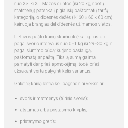
nuo XS iki XL. Mažos siuntos (iki 20 kg, ribotų
E
matmenų) patenka į pigiausią paštomatų tarifų
N
kategoriją, o didesnės dėžės (iki 60 × 60 × 60 cm)
O
kainuoja brangiau dėl didesnės užimamos vietos.
S
Lietuvos pašto kainų skaičiuoklė kainą nustato
pagal svorio intervalus nuo 0–1 kg iki 29–30 kg ir
pagal siuntimo būdą: kurjerio paslaugą,
paštomatą ar paštą. Tikslią sumą galima
pamatyti dar prieš apmokėjimą, todėl prieš
užsakant verta palyginti kelis variantus.
Galutinę kainą lemia keli pagrindiniai veiksniai:
svoris ir matmenys (tūrinis svoris);
atstumas arba pristatymo kryptis;
pristatymo greitis;