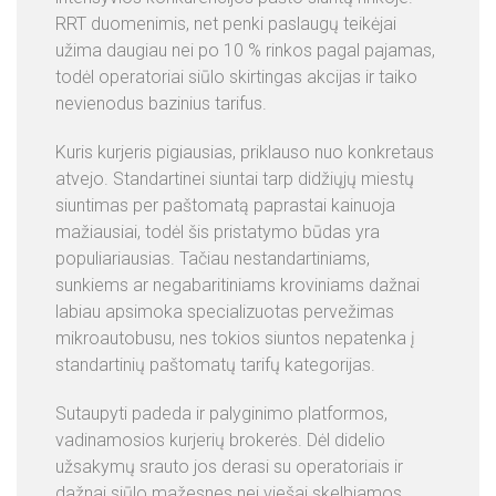
RRT duomenimis, net penki paslaugų teikėjai
užima daugiau nei po 10 % rinkos pagal pajamas,
todėl operatoriai siūlo skirtingas akcijas ir taiko
nevienodus bazinius tarifus.
Kuris kurjeris pigiausias, priklauso nuo konkretaus
atvejo. Standartinei siuntai tarp didžiųjų miestų
siuntimas per paštomatą paprastai kainuoja
mažiausiai, todėl šis pristatymo būdas yra
populiariausias. Tačiau nestandartiniams,
sunkiems ar negabaritiniams kroviniams dažnai
labiau apsimoka specializuotas pervežimas
mikroautobusu, nes tokios siuntos nepatenka į
standartinių paštomatų tarifų kategorijas.
Sutaupyti padeda ir palyginimo platformos,
vadinamosios kurjerių brokerės. Dėl didelio
užsakymų srauto jos derasi su operatoriais ir
dažnai siūlo mažesnes nei viešai skelbiamos