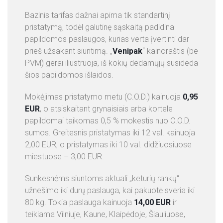
Bazinis tarifas dažnai apima tik standartinį
pristatymą, todėl galutinę sąskaitą padidina
papildomos paslaugos, kurias verta įvertinti dar
prieš užsakant siuntimą. „
Venipak
“ kainoraštis (be
PVM) gerai iliustruoja, iš kokių dedamųjų susideda
šios papildomos išlaidos.
Mokėjimas pristatymo metu (C.O.D.) kainuoja
0,95
EUR
, o atsiskaitant grynaisiais arba kortele
papildomai taikomas 0,5 % mokestis nuo C.O.D.
sumos. Greitesnis pristatymas iki 12 val. kainuoja
2,00 EUR, o pristatymas iki 10 val. didžiuosiuose
miestuose – 3,00 EUR.
Sunkesnėms siuntoms aktuali „keturių rankų“
užnešimo iki durų paslauga, kai pakuotė sveria iki
80 kg. Tokia paslauga kainuoja
14,00 EUR
ir
teikiama Vilniuje, Kaune, Klaipėdoje, Šiauliuose,