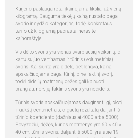
Kurjerio paslauga retai įkainojama tiksliai už vieną
kilogramą. Dauguma tiekėjų kainą nustato pagal
svorio ir dydžio kategorijas, todėl konkretaus
tarifo už kilogramą paprastai nerasite
kainoraštyje.
Vis dėlto svoris yra vienas svarbiausių veiksnių, o
kartu su juo vertinamas ir tūrinis (volumetrinis)
svoris. Kai siunta yra didelė, bet lengva, kaina
apskaičiuojama pagal tūrinį, o ne faktinį svorį,
todėl didelių matmenų dėžės gali kainuoti
brangiau, nors jų faktinis svoris yra nedidelis.
Tūrinis svoris apskaičiuojamas dauginant ilgį, plotį
ir aukštį centimetrais, o gautą rezultatą dalijant iš
tūrinio koeficiento (dažniausiai 4000 arba 5000).
Pavyzdžiui, dėžės, kurios matmenys yra 60 × 40 ×
40 cm, tūrinis svoris, dalijant iš 5000, yra apie 19