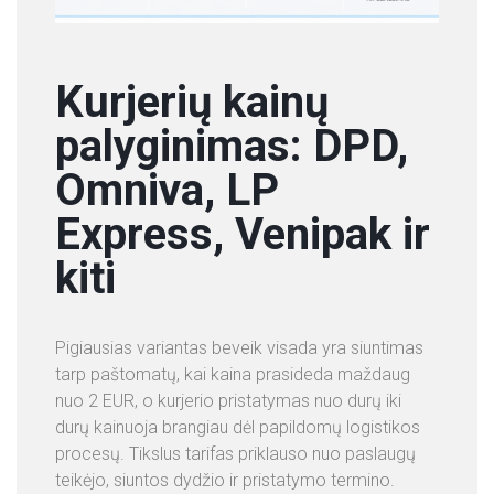
Kurjerių kainų
palyginimas: DPD,
Omniva, LP
Express, Venipak ir
kiti
Pigiausias variantas beveik visada yra siuntimas
tarp paštomatų, kai kaina prasideda maždaug
nuo 2 EUR, o kurjerio pristatymas nuo durų iki
durų kainuoja brangiau dėl papildomų logistikos
procesų. Tikslus tarifas priklauso nuo paslaugų
teikėjo, siuntos dydžio ir pristatymo termino.