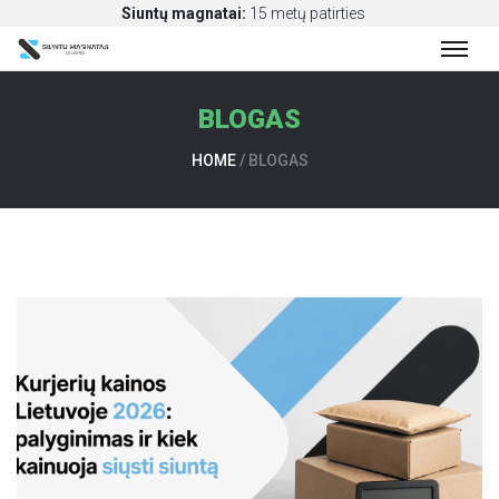
Siuntų magnatai:
15 metų patirties
BLOGAS
S
I
HOME
/
BLOGAS
U
N
T
Ų
P
E
R
V
E
Ž
I
M
A