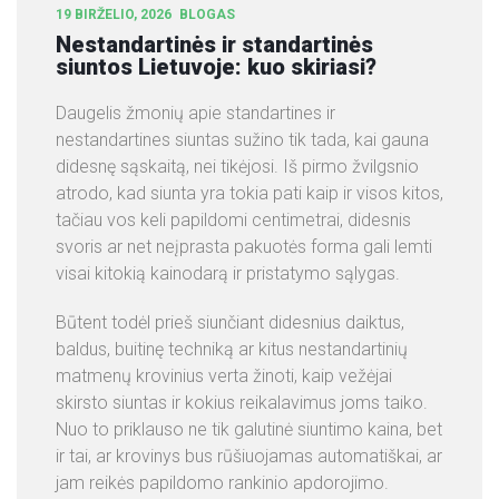
19 BIRŽELIO, 2026
BLOGAS
Nestandartinės ir standartinės
siuntos Lietuvoje: kuo skiriasi?
Daugelis žmonių apie standartines ir
nestandartines siuntas sužino tik tada, kai gauna
didesnę sąskaitą, nei tikėjosi. Iš pirmo žvilgsnio
atrodo, kad siunta yra tokia pati kaip ir visos kitos,
tačiau vos keli papildomi centimetrai, didesnis
svoris ar net neįprasta pakuotės forma gali lemti
visai kitokią kainodarą ir pristatymo sąlygas.
Būtent todėl prieš siunčiant didesnius daiktus,
baldus, buitinę techniką ar kitus nestandartinių
matmenų krovinius verta žinoti, kaip vežėjai
skirsto siuntas ir kokius reikalavimus joms taiko.
Nuo to priklauso ne tik galutinė siuntimo kaina, bet
ir tai, ar krovinys bus rūšiuojamas automatiškai, ar
jam reikės papildomo rankinio apdorojimo.