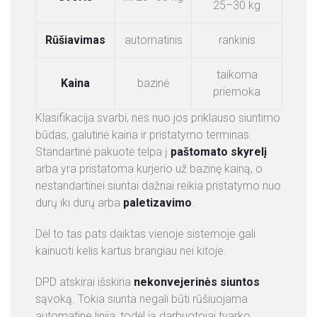
25–30 kg
Rūšiavimas
automatinis
rankinis
taikoma
Kaina
bazinė
priemoka
Klasifikacija svarbi, nes nuo jos priklauso siuntimo
būdas, galutinė kaina ir pristatymo terminas.
Standartinė pakuotė telpa į
paštomato skyrelį
arba yra pristatoma kurjerio už bazinę kainą, o
nestandartinei siuntai dažnai reikia pristatymo nuo
durų iki durų arba
paletizavimo
.
Dėl to tas pats daiktas vienoje sistemoje gali
kainuoti kelis kartus brangiau nei kitoje.
DPD atskirai išskiria
nekonvejerinės siuntos
sąvoką. Tokia siunta negali būti rūšiuojama
automatine linija, todėl ją darbuotojai tvarko