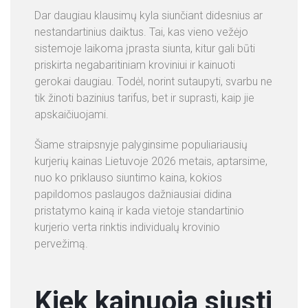
P
Dar daugiau klausimų kyla siunčiant didesnius ar
A
nestandartinius daiktus. Tai, kas vieno vežėjo
S
sistemoje laikoma įprasta siunta, kitur gali būti
L
priskirta negabaritiniam kroviniui ir kainuoti
A
gerokai daugiau. Todėl, norint sutaupyti, svarbu ne
U
tik žinoti bazinius tarifus, bet ir suprasti, kaip jie
G
apskaičiuojami.
O
S
Šiame straipsnyje palyginsime populiariausių
kurjerių kainas Lietuvoje 2026 metais, aptarsime,
K
nuo ko priklauso siuntimo kaina, kokios
O
papildomos paslaugos dažniausiai didina
N
pristatymo kainą ir kada vietoje standartinio
T
kurjerio verta rinktis individualų krovinio
A
pervežimą.
K
T
A
Kiek kainuoja siųsti
I