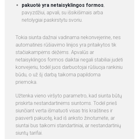
pakuotė yra netaisyklingos formos
,
pavyzdžiui, apvali, su išsikišimais arba
netolygiai paskirstytu svoriu.
Tokia siunta dažnai vadinama nekonvejerine, nes
automatinės rūšiavimo linijos yra pritaikytos tik
stačiakampėms dėžėms. Apvalūs ar
netaisyklingos formos daiktai negali stabiliai judėti
konvejeriu, todėl juos darbuotojai rūšiuoja rankiniu
būdu, o už šį darbą taikoma papildoma
priemoka.
Užtenka vieno viršyto parametro, kad siunta būtų
priskirta nestandartinėms siuntoms. Todėl prieš
siunčiant verta išmatuoti visas tris kraštines ir
pasverti pakuotę, kad iš anksto žinotumėte, ar
siuntai bus taikomi standartiniai, ar nestandartinių
siuntų tarifai.