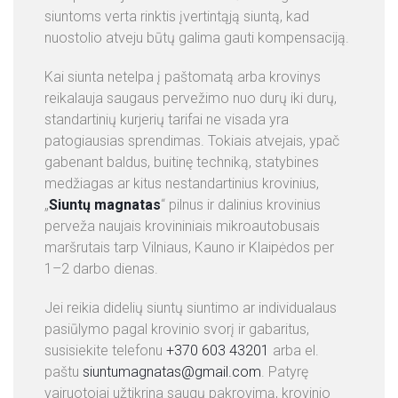
siuntoms verta rinktis įvertintąją siuntą, kad
nuostolio atveju būtų galima gauti kompensaciją.
Kai siunta netelpa į paštomatą arba krovinys
reikalauja saugaus pervežimo nuo durų iki durų,
standartinių kurjerių tarifai ne visada yra
patogiausias sprendimas. Tokiais atvejais, ypač
gabenant baldus, buitinę techniką, statybines
medžiagas ar kitus nestandartinius krovinius,
„
Siuntų magnatas
“ pilnus ir dalinius krovinius
perveža naujais krovininiais mikroautobusais
maršrutais tarp Vilniaus, Kauno ir Klaipėdos per
1–2 darbo dienas.
Jei reikia didelių siuntų siuntimo ar individualaus
pasiūlymo pagal krovinio svorį ir gabaritus,
susisiekite telefonu
+370 603 43201
arba el.
paštu
siuntumagnatas@gmail.com
. Patyrę
vairuotojai užtikrina saugų pakrovimą, krovinio