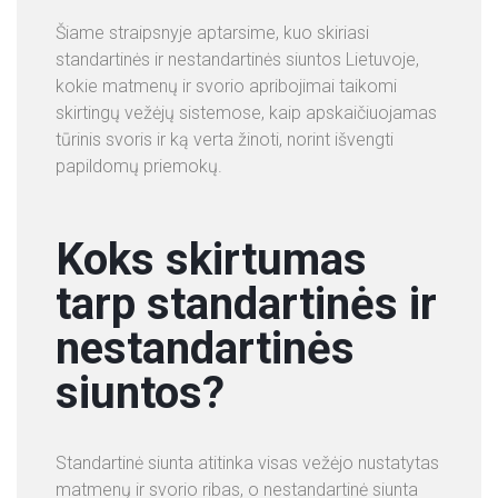
Šiame straipsnyje aptarsime, kuo skiriasi
standartinės ir nestandartinės siuntos Lietuvoje,
kokie matmenų ir svorio apribojimai taikomi
skirtingų vežėjų sistemose, kaip apskaičiuojamas
tūrinis svoris ir ką verta žinoti, norint išvengti
papildomų priemokų.
Koks skirtumas
tarp standartinės ir
nestandartinės
siuntos?
Standartinė siunta atitinka visas vežėjo nustatytas
matmenų ir svorio ribas, o nestandartinė siunta