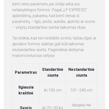
bent vienu parametru jas viršija arba yra
netaisyklingos formos. Pagal „LP EXPRESS“
apibrėžimą, pakanka, kad bent vienas iš
parametrų – ilgis, plotis, aukštis, apimtis ar svoris
– viršytų standartinei siuntai taikomas ribas.
Tai reiškia, kad net nedidelio svorio, tačiau ilgas ar
apvalios formos daiktas gali būti laikomas
nestandartine siunta. Pagrindiniai skirtumai
matomi keturiose srityse:
Standartinė
Nestandartinė
Parametras
siunta
siunta
Ilgiausia
iki 100 cm
101–240 cm
kraštinė
daugiau nei
Svoris
iki 25–30 kg