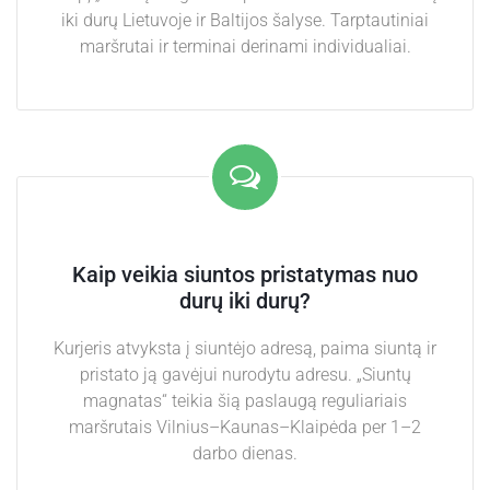
iki durų Lietuvoje ir Baltijos šalyse. Tarptautiniai
maršrutai ir terminai derinami individualiai.
Kaip veikia siuntos pristatymas nuo
durų iki durų?
Kurjeris atvyksta į siuntėjo adresą, paima siuntą ir
pristato ją gavėjui nurodytu adresu. „Siuntų
magnatas“ teikia šią paslaugą reguliariais
maršrutais Vilnius–Kaunas–Klaipėda per 1–2
darbo dienas.