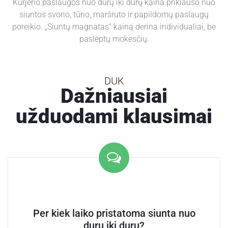
Kurjerio paslaugos nuo durų iki durų kaina priklauso nuo
siuntos svorio, tūrio, maršruto ir papildomų paslaugų
poreikio. „Siuntų magnatas“ kainą derina individualiai, be
paslėptų mokesčių.
DUK
Dažniausiai
užduodami klausimai
Per kiek laiko pristatoma siunta nuo
durų iki durų?