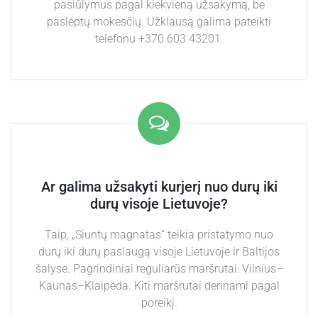
pasiūlymus pagal kiekvieną užsakymą, be
paslėptų mokesčių. Užklausą galima pateikti
telefonu +370 603 43201.
Ar galima užsakyti kurjerį nuo durų iki
durų visoje Lietuvoje?
Taip, „Siuntų magnatas“ teikia pristatymo nuo
durų iki durų paslaugą visoje Lietuvoje ir Baltijos
šalyse. Pagrindiniai reguliarūs maršrutai: Vilnius–
Kaunas–Klaipėda. Kiti maršrutai derinami pagal
poreikį.