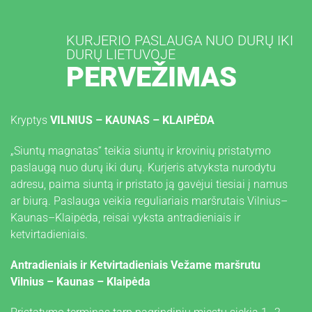
+
KURJERIO PASLAUGA NUO DURŲ IKI
3
DURŲ LIETUVOJE
7
PERVEŽIMAS
0
6
0
Kryptys
VILNIUS – KAUNAS – KLAIPĖDA
3
4
„Siuntų magnatas“ teikia siuntų ir krovinių pristatymo
3
paslaugą nuo durų iki durų. Kurjeris atvyksta nurodytu
2
adresu, paima siuntą ir pristato ją gavėjui tiesiai į namus
0
ar biurą. Paslauga veikia reguliariais maršrutais Vilnius–
1
Kaunas–Klaipėda, reisai vyksta antradieniais ir
ketvirtadieniais.
N
A
Antradieniais ir Ketvirtadieniais Vežame maršrutu
U
Vilnius – Kaunas – Klaipėda
J
I