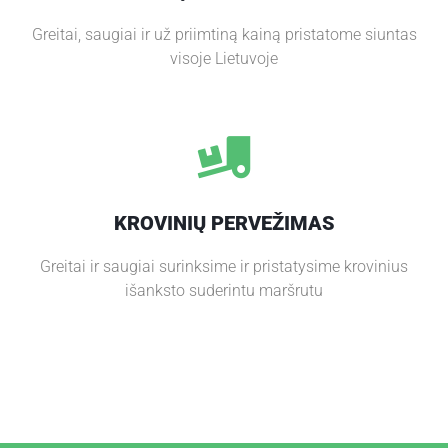
P
Greitai, saugiai ir už priimtiną kainą pristatome siuntas
A
visoje Lietuvoje
S
L
A
U
G
O
S
KROVINIŲ PERVEŽIMAS
K
Greitai ir saugiai surinksime ir pristatysime krovinius
O
išanksto suderintu maršrutu
N
T
A
K
T
A
I