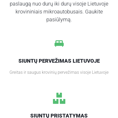
paslaugą nuo durų iki durų visoje Lietuvoje
S
L
krovininiais mikroautobusais. Gaukite
I
pasiūlymą.
E
T
U
V
O
J
SIUNTŲ PERVEŽIMAS LIETUVOJE
E
Greitas ir saugus krovinių pervežimas visoje Lietuvoje
A
P
I
E
M
U
S
SIUNTŲ PRISTATYMAS