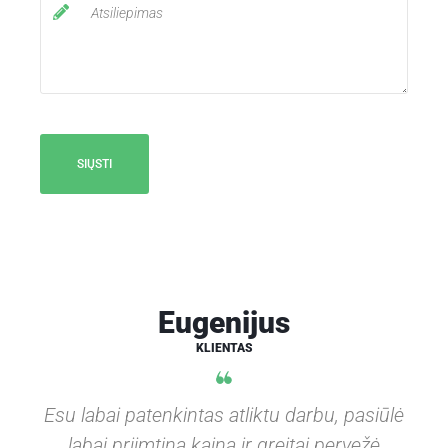
Eugenijus
KLIENTAS
Esu labai patenkintas atliktu darbu, pasiūlė
labai priimtiną kainą ir greitai pervežė