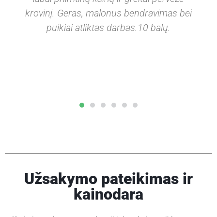
o
krovinį. Geras, malonus bendravimas bei
puikiai atliktas darbas.10 balų.
!
Užsakymo pateikimas ir
kainodara