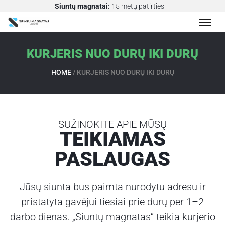
Siuntų magnatai:
15 metų patirties
KURJERIS NUO DURŲ IKI DURŲ
S
I
HOME
/
KURJERIS NUO DURŲ IKI DURŲ
U
N
T
Ų
SUŽINOKITE APIE MŪSŲ
P
TEIKIAMAS
E
R
PASLAUGAS
V
E
Ž
Jūsų siunta bus paimta nurodytu adresu ir
I
pristatyta gavėjui tiesiai prie durų per 1–2
M
darbo dienas. „Siuntų magnatas“ teikia kurjerio
A