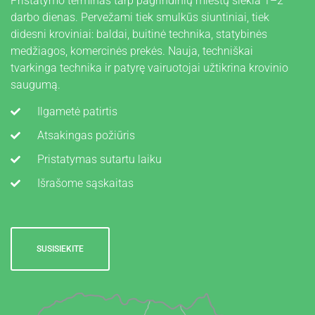
Pristatymo terminas tarp pagrindinių miestų siekia 1–2
E
darbo dienas. Pervežami tiek smulkūs siuntiniai, tiek
N
didesni kroviniai: baldai, buitinė technika, statybinės
O
medžiagos, komercinės prekės. Nauja, techniškai
S
tvarkinga technika ir patyrę vairuotojai užtikrina krovinio
saugumą.
Ilgametė patirtis
Atsakingas požiūris
Pristatymas sutartu laiku
Išrašome sąskaitas
SUSISIEKITE