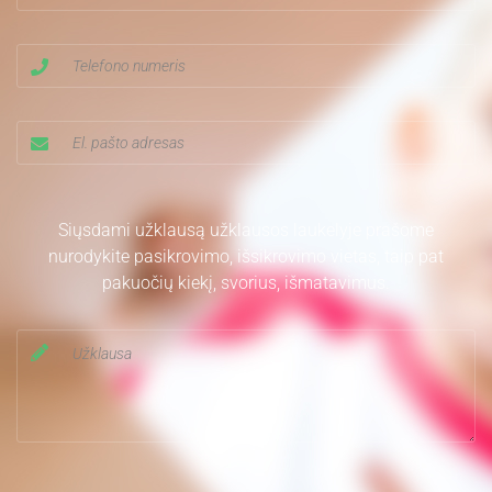
Siųsdami užklausą užklausos laukelyje prašome
nurodykite pasikrovimo, išsikrovimo vietas, taip pat
pakuočių kiekį, svorius, išmatavimus.