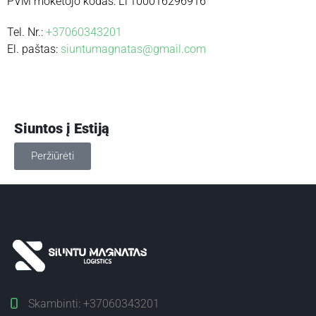
PVM mokėtojo kodas: LT100016296916
Tel. Nr.:
+37060343201
El. paštas:
siuntumagnatas@gmail.com
Siuntos į Estiją
Peržiūrėti
Skambinti:
+37060343201