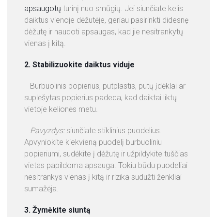
apsaugotų
turinį nuo smūgių. Jei siunčiate kelis
+
daiktus vienoje dėžutėje, geriau pasirinkti didesnę
3
dėžutę ir naudoti apsaugas, kad jie nesitrankytų
7
vienas į kitą.
0
2. Stabilizuokite daiktus viduje
6
0
Burbuolinis popierius, putplastis, putų įdėklai ar
3
suplėšytas popierius padeda, kad daiktai liktų
4
vietoje kelionės metu.
3
2
Pavyzdys:
siunčiate stiklinius puodelius.
0
Apvyniokite kiekvieną puodelį burbuoliniu
1
popieriumi, sudėkite į dėžutę ir užpildykite tuščias
vietas papildoma apsauga. Tokiu būdu puodeliai
N
nesitrankys vienas į kitą ir rizika sudužti ženkliai
A
sumažėja.
U
J
3. Žymėkite siuntą
I