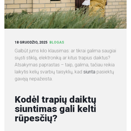
S
L
I
E
T
U
18 GRUODŽIO, 2025
BLOGAS
V
Galbūt jums kilo klausimas: ar tikrai galima saugiai
O
siųsti stiklą, elektroniką ar kitus trapius daiktus?
J
Atsakymas paprastas – taip, galima, tačiau reikia
E
laikytis kelių svarbių taisyklių, kad
siunta
pasiektų
gavėją nepažeista.
A
P
I
Kodėl trapių daiktų
E
siuntimas gali kelti
M
rūpesčių?
U
S