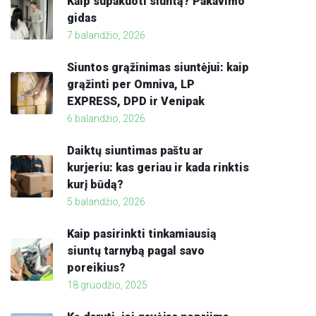
Kaip supakuoti siuntą? Pakavimo
gidas
7 balandžio, 2026
Siuntos grąžinimas siuntėjui: kaip
grąžinti per Omniva, LP
EXPRESS, DPD ir Venipak
6 balandžio, 2026
Daiktų siuntimas paštu ar
kurjeriu: kas geriau ir kada rinktis
kurį būdą?
5 balandžio, 2026
Kaip pasirinkti tinkamiausią
siuntų tarnybą pagal savo
poreikius?
18 gruodžio, 2025