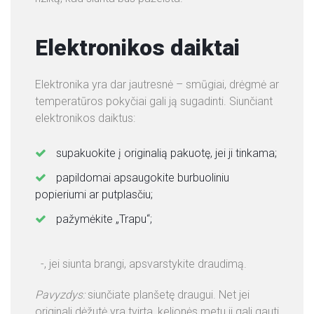
Elektronikos daiktai
Elektronika yra dar jautresnė – smūgiai, drėgmė ar
temperatūros pokyčiai gali ją sugadinti. Siunčiant
elektronikos daiktus:
supakuokite į originalią pakuotę, jei ji tinkama;
papildomai apsaugokite burbuoliniu
popieriumi ar putplasčiu;
pažymėkite „Trapu“;
-, jei siunta brangi, apsvarstykite draudimą.
Pavyzdys:
siunčiate planšetę draugui. Net jei
originali dėžutė yra tvirta, kelionės metu ji gali gauti