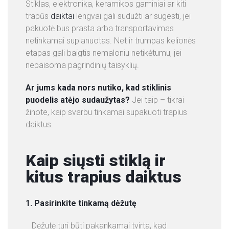
Stiklas, elektronika, keramikos gaminiai ar kiti
P
trapūs
daiktai
lengvai gali sudužti ar sugesti, jei
A
pakuotė bus prasta arba transportavimas
S
netinkamai suplanuotas. Net ir trumpas kelionės
L
etapas gali baigtis nemaloniu netikėtumu, jei
A
nepaisoma pagrindinių taisyklių.
U
G
Ar jums kada nors nutiko, kad stiklinis
O
puodelis atėjo sudaužytas?
Jei taip – tikrai
S
žinote, kaip svarbu tinkamai supakuoti trapius
daiktus.
K
O
N
Kaip siųsti stiklą ir
T
kitus trapius daiktus
A
K
T
1. Pasirinkite tinkamą dėžutę
A
Dėžutė turi būti pakankamai tvirta, kad
I