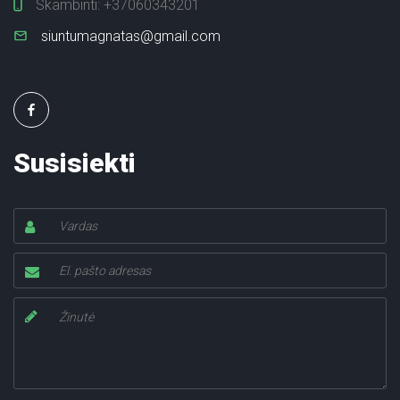
Skambinti:
+37060343201
siuntumagnatas@gmail.com
Susisiekti