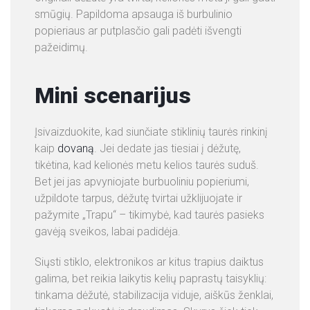
smūgių. Papildoma apsauga iš burbulinio
popieriaus ar putplasčio gali padėti išvengti
pažeidimų.
Mini scenarijus
Įsivaizduokite, kad siunčiate stiklinių taurės rinkinį
kaip
dovaną
. Jei dedate jas tiesiai į dėžutę,
tikėtina, kad kelionės metu kelios taurės suduš.
Bet jei jas apvyniojate burbuoliniu popieriumi,
užpildote tarpus, dėžutę tvirtai užklijuojate ir
pažymite „Trapu“ – tikimybė, kad taurės pasieks
gavėją sveikos, labai padidėja.
Siųsti stiklo, elektronikos ar kitus trapius daiktus
galima, bet reikia laikytis kelių paprastų taisyklių:
tinkama dėžutė, stabilizacija viduje, aiškūs ženklai,