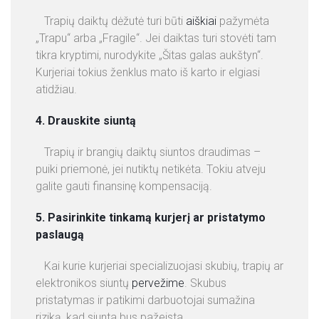
E
Trapių daiktų dėžutė turi būti
aiškiai
pažymėta
N
„Trapu“ arba „Fragile“. Jei daiktas turi stovėti tam
O
tikra kryptimi, nurodykite „Šitas galas aukštyn“.
S
Kurjeriai tokius ženklus mato iš karto ir elgiasi
atidžiau.
4. Drauskite siuntą
Trapių ir brangių daiktų siuntos draudimas –
puiki priemonė, jei nutiktų netikėta. Tokiu atveju
galite gauti finansinę kompensaciją.
5. Pasirinkite tinkamą kurjerį ar pristatymo
paslaugą
Kai kurie kurjeriai specializuojasi skubių, trapių ar
elektronikos siuntų
pervežime
. Skubus
pristatymas ir patikimi darbuotojai sumažina
riziką, kad siunta bus pažeista.