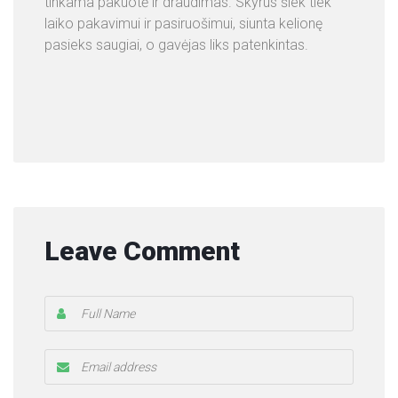
tinkama pakuotė ir draudimas. Skyrus šiek tiek
laiko pakavimui ir pasiruošimui, siunta kelionę
pasieks saugiai, o gavėjas liks patenkintas.
Leave Comment