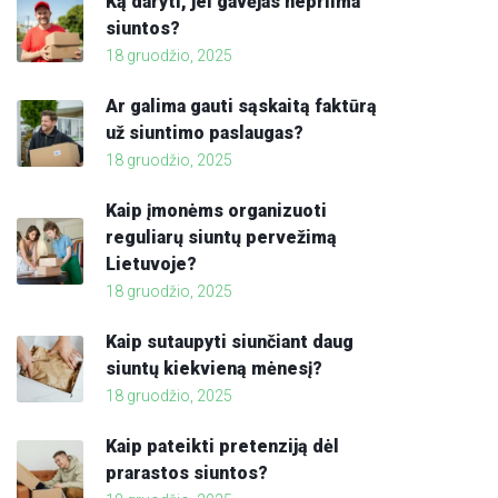
Ką daryti, jei gavėjas nepriima
siuntos?
18 gruodžio, 2025
Ar galima gauti sąskaitą faktūrą
už siuntimo paslaugas?
18 gruodžio, 2025
Kaip įmonėms organizuoti
reguliarų siuntų pervežimą
Lietuvoje?
18 gruodžio, 2025
Kaip sutaupyti siunčiant daug
siuntų kiekvieną mėnesį?
18 gruodžio, 2025
Kaip pateikti pretenziją dėl
prarastos siuntos?