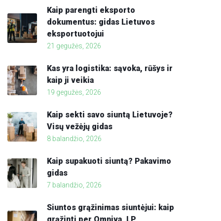
Kaip parengti eksporto
dokumentus: gidas Lietuvos
eksportuotojui
21 gegužės, 2026
Kas yra logistika: sąvoka, rūšys ir
kaip ji veikia
19 gegužės, 2026
Kaip sekti savo siuntą Lietuvoje?
Visų vežėjų gidas
8 balandžio, 2026
Kaip supakuoti siuntą? Pakavimo
gidas
7 balandžio, 2026
Siuntos grąžinimas siuntėjui: kaip
grąžinti per Omniva, LP