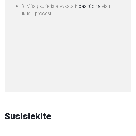
3. Mūsų kurjeris atvyksta ir
pasirūpina
visu
likusiu procesu.
.
Susisiekite