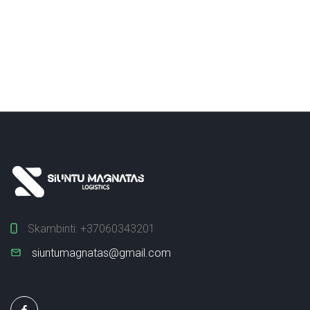
Skambinti:
+37060343201
siuntumagnatas@gmail.com