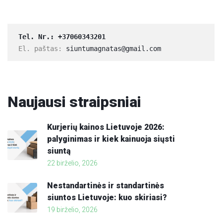
Tel. Nr.: 
+37060343201
El. paštas: 
siuntumagnatas@gmail.com
Naujausi
straipsniai
Kurjerių kainos Lietuvoje 2026:
palyginimas ir kiek kainuoja siųsti
siuntą
22 birželio, 2026
Nestandartinės ir standartinės
siuntos Lietuvoje: kuo skiriasi?
19 birželio, 2026