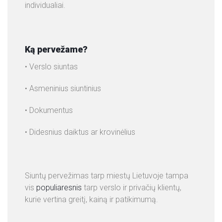
individualiai.
+
3
7
Ką pervežame?
0
• Verslo siuntas
6
0
• Asmeninius siuntinius
3
4
• Dokumentus
3
2
• Didesnius daiktus ar krovinėlius
0
1
N
Siuntų pervežimas tarp miestų Lietuvoje tampa
A
vis
populiaresnis
tarp verslo ir privačių klientų,
U
kurie vertina greitį, kainą ir patikimumą.
J
I