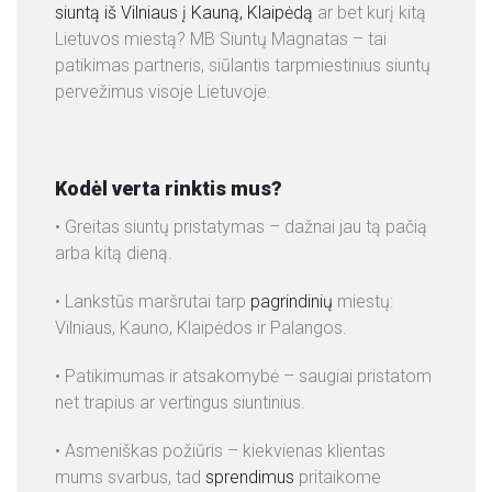
siuntą iš Vilniaus į Kauną, Klaipėdą
ar bet kurį kitą
P
Lietuvos miestą? MB Siuntų Magnatas – tai
A
patikimas partneris, siūlantis tarpmiestinius siuntų
S
pervežimus visoje Lietuvoje.
L
A
U
G
Kodėl verta rinktis mus?
O
• Greitas siuntų pristatymas – dažnai jau tą pačią
S
arba kitą dieną.
K
• Lankstūs maršrutai tarp
pagrindinių
miestų:
O
Vilniaus, Kauno, Klaipėdos ir Palangos.
N
T
• Patikimumas ir atsakomybė – saugiai pristatom
A
net trapius ar vertingus siuntinius.
K
T
• Asmeniškas požiūris – kiekvienas klientas
A
mums svarbus, tad
sprendimus
pritaikome
I