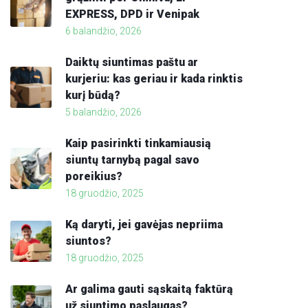
EXPRESS, DPD ir Venipak
6 balandžio, 2026
Daiktų siuntimas paštu ar
kurjeriu: kas geriau ir kada rinktis
kurį būdą?
5 balandžio, 2026
Kaip pasirinkti tinkamiausią
siuntų tarnybą pagal savo
poreikius?
18 gruodžio, 2025
Ką daryti, jei gavėjas nepriima
siuntos?
18 gruodžio, 2025
Ar galima gauti sąskaitą faktūrą
už siuntimo paslaugas?