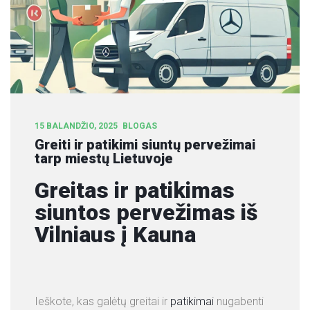
S
L
I
E
T
U
V
O
15 BALANDŽIO, 2025
BLOGAS
Greiti ir patikimi siuntų pervežimai
J
tarp miestų Lietuvoje
E
Greitas ir patikimas
A
siuntos pervežimas iš
P
I
Vilniaus į Kauna
E
M
U
S
Ieškote, kas galėtų greitai ir
patikimai
nugabenti