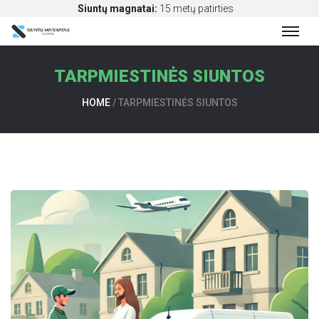
Siuntų magnatai:
15 metų patirties
TARPMIESTINĖS SIUNTOS
S
I
HOME
/
TARPMIESTINĖS SIUNTOS
U
N
T
Ų
P
E
R
V
E
Ž
I
M
A