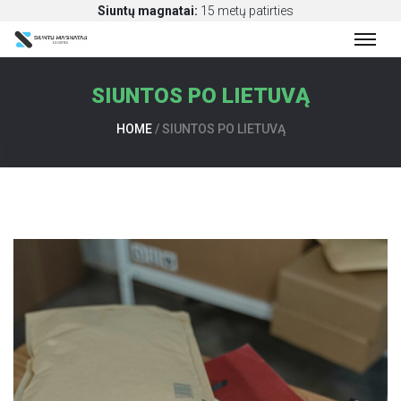
Siuntų magnatai:
15 metų patirties
SIUNTOS PO LIETUVĄ
S
I
HOME
/
SIUNTOS PO LIETUVĄ
U
N
T
Ų
P
E
R
V
E
Ž
I
M
A