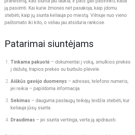
pranešimą, kad siunta jau laukia, ir pats gali pasirinkti, kada
ją pasiimti. Kai kurie žmonės net pasakoja, kaip įdomu
stebėti, kaip jų siunta keliauja po miestą: Vilniuje nuo vieno
paštomato iki kito, o vėliau jau atsiduria rankose.
Patarimai siuntėjams
Tinkama pakuotė
– dokumentai į voką, smulkios prekės
į dėžutę, trapios prekės su burbulo plėvele.
Aiškūs gavėjo duomenys
– adresas, telefono numeris,
jei reikia – papildoma informacija.
Sekimas
– dauguma paslaugų teikėjų leidžia stebėti, kur
keliauja jūsų siunta.
Draudimas
– jei siunta vertinga, verta ją apdrausti.