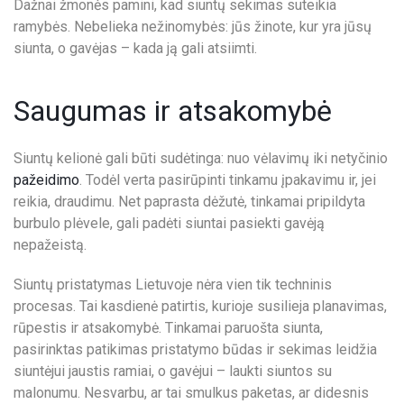
Dažnai žmonės pamini, kad siuntų sekimas suteikia
ramybės. Nebelieka nežinomybės: jūs žinote, kur yra jūsų
siunta, o gavėjas – kada ją gali atsiimti.
Saugumas ir atsakomybė
Siuntų kelionė gali būti sudėtinga: nuo vėlavimų iki netyčinio
pažeidimo
. Todėl verta pasirūpinti tinkamu įpakavimu ir, jei
reikia, draudimu. Net paprasta dėžutė, tinkamai pripildyta
burbulo plėvele, gali padėti siuntai pasiekti gavėją
nepažeistą.
Siuntų pristatymas Lietuvoje nėra vien tik techninis
procesas. Tai kasdienė patirtis, kurioje susilieja planavimas,
rūpestis ir atsakomybė. Tinkamai paruošta siunta,
pasirinktas patikimas pristatymo būdas ir sekimas leidžia
siuntėjui jaustis ramiai, o gavėjui – laukti siuntos su
malonumu. Nesvarbu, ar tai smulkus paketas, ar didesnis