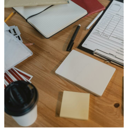
S
L
I
E
T
U
V
O
J
E
A
P
I
E
M
U
S