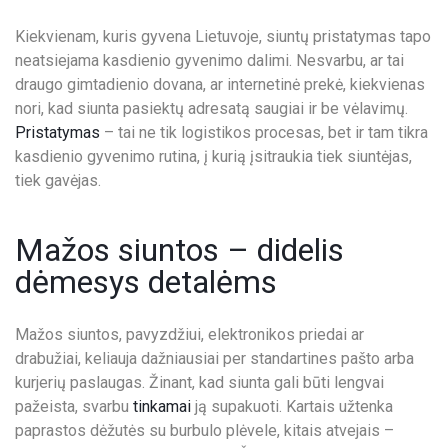
P
Kiekvienam, kuris gyvena Lietuvoje, siuntų pristatymas tapo
A
neatsiejama kasdienio gyvenimo dalimi. Nesvarbu, ar tai
S
draugo gimtadienio dovana, ar internetinė prekė, kiekvienas
L
nori, kad siunta pasiektų adresatą saugiai ir be vėlavimų.
A
Pristatymas
– tai ne tik logistikos procesas, bet ir tam tikra
U
kasdienio gyvenimo rutina, į kurią įsitraukia tiek siuntėjas,
G
tiek gavėjas.
O
S
Mažos siuntos – didelis
K
dėmesys detalėms
O
N
T
Mažos siuntos, pavyzdžiui, elektronikos priedai ar
A
drabužiai, keliauja dažniausiai per standartines pašto arba
K
kurjerių paslaugas. Žinant, kad siunta gali būti lengvai
T
pažeista, svarbu
tinkamai
ją supakuoti. Kartais užtenka
A
paprastos dėžutės su burbulo plėvele, kitais atvejais –
I