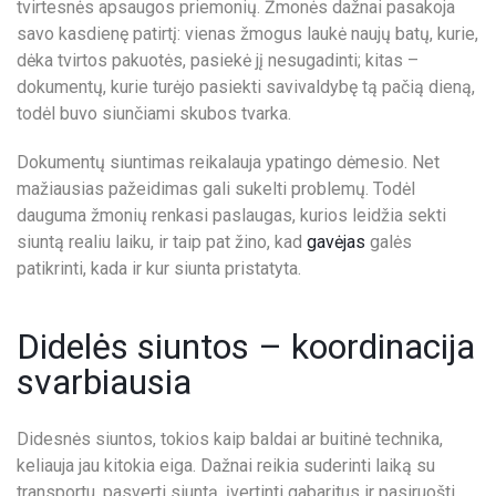
tvirtesnės apsaugos priemonių. Žmonės dažnai pasakoja
savo kasdienę patirtį: vienas žmogus laukė naujų batų, kurie,
+
dėka tvirtos pakuotės, pasiekė jį nesugadinti; kitas –
3
dokumentų, kurie turėjo pasiekti savivaldybę tą pačią dieną,
7
todėl buvo siunčiami skubos tvarka.
0
6
Dokumentų siuntimas reikalauja ypatingo dėmesio. Net
0
mažiausias pažeidimas gali sukelti problemų. Todėl
3
dauguma žmonių renkasi paslaugas, kurios leidžia sekti
4
siuntą realiu laiku, ir taip pat žino, kad
gavėjas
galės
3
patikrinti, kada ir kur siunta pristatyta.
2
0
Didelės siuntos – koordinacija
1
svarbiausia
N
A
U
Didesnės siuntos, tokios kaip baldai ar buitinė technika,
J
keliauja jau kitokia eiga. Dažnai reikia suderinti laiką su
I
transportu, pasverti siuntą, įvertinti gabaritus ir pasiruošti