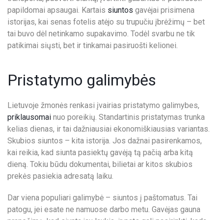
E
papildomai apsaugai. Kartais
siuntos
gavėjai prisimena
N
istorijas, kai senas fotelis atėjo su trupučiu įbrėžimų – bet
O
tai buvo dėl netinkamo supakavimo. Todėl svarbu ne tik
S
patikimai siųsti, bet ir tinkamai pasiruošti kelionei.
Pristatymo galimybės
Lietuvoje žmonės renkasi įvairias pristatymo galimybes,
priklausomai
nuo poreikių. Standartinis pristatymas trunka
kelias dienas, ir tai dažniausiai ekonomiškiausias variantas.
Skubios siuntos – kita istorija. Jos dažnai pasirenkamos,
kai reikia, kad siunta pasiektų gavėją tą pačią arba kitą
dieną. Tokiu būdu dokumentai, bilietai ar kitos skubios
prekės pasiekia adresatą laiku.
Dar viena populiari galimybė – siuntos į paštomatus. Tai
patogu, jei esate ne namuose darbo metu. Gavėjas gauna