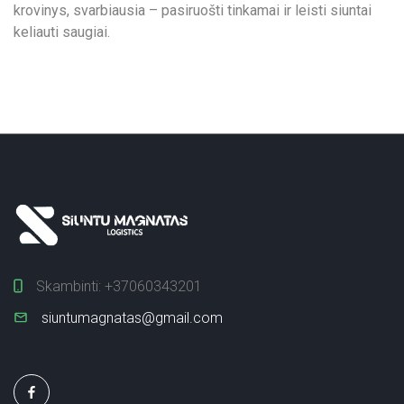
krovinys, svarbiausia – pasiruošti tinkamai ir leisti siuntai
keliauti saugiai.
Skambinti:
+37060343201
siuntumagnatas@gmail.com