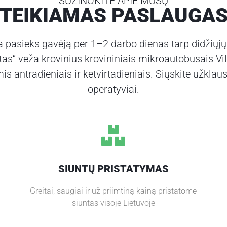
SUŽINOKITE APIE MŪSŲ
TEIKIAMAS PASLAUGA
a pasieks gavėją per 1–2 darbo dienas tarp didžiųjų
as“ veža krovinius krovininiais mikroautobusais Vil
is antradieniais ir ketvirtadieniais. Siųskite užklaus
operatyviai.
SIUNTŲ PRISTATYMAS
Greitai, saugiai ir už priimtiną kainą pristatome
siuntas visoje Lietuvoje