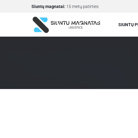
Siuntų magnatai:
15 metų patirties
SIUNTŲ P