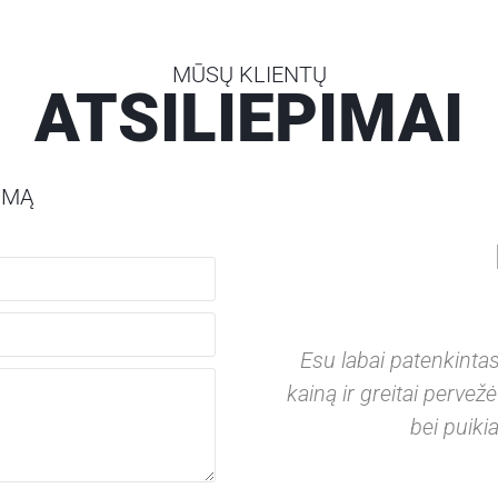
MŪSŲ KLIENTŲ
ATSILIEPIMAI
PIMĄ
lė
 tokių atsakingų žmonių,
Esu labai patenkintas 
ų krovinį tai ne tik, kad
kainą ir greitai perve
bet dar papildomai patys
bei puikia
imų, nuoširdus AČIŪ ir
dacijos!