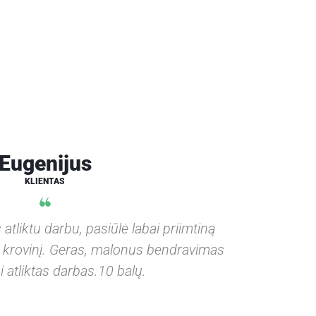
Eugenijus
KLIENTAS
atliktu darbu, pasiūlė labai priimtiną
Tikrai re
žė krovinį. Geras, malonus bendravimas
Vilniuj
i atliktas darbas.10 balų.
Klaipėdos 