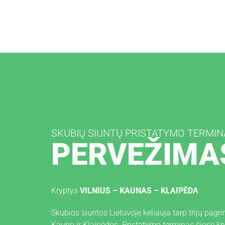
SKUBIŲ SIUNTŲ PRISTATYMO TERMINA
PERVEŽIMA
Kryptys
VILNIUS – KAUNAS – KLAIPĖDA
Skubios siuntos Lietuvoje keliauja tarp trijų pagri
Kauno ir Klaipėdos. Pristatymo terminas šiose kr