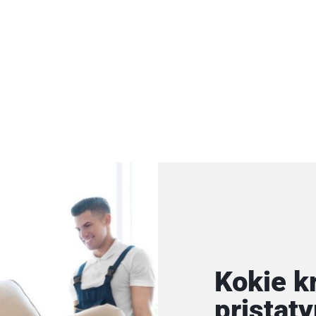
Kokie k
pristat