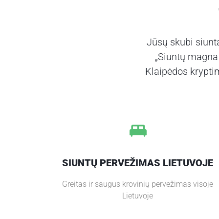
Jūsų skubi siunt
„Siuntų magnat
Klaipėdos kryptim
SIUNTŲ PERVEŽIMAS LIETUVOJE
Greitas ir saugus krovinių pervežimas visoje
Lietuvoje