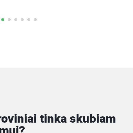
roviniai tinka skubiam
ymui?