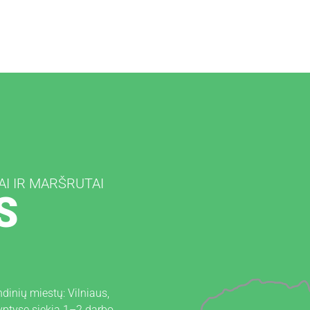
I IR MARŠRUTAI
S
ndinių miestų: Vilniaus,
yptyse siekia 1–2 darbo