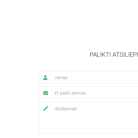
PALIKTI ATSILIE
Gabrie
KLIENTĖ
Norėjau pasidžiaugti, jog dar yra
patikėjau labai trapų ir man brang
atgabeno greičiau nei tikėjausi, 
apsaugojo nuo bet kokių pažeid
didelės rekomen