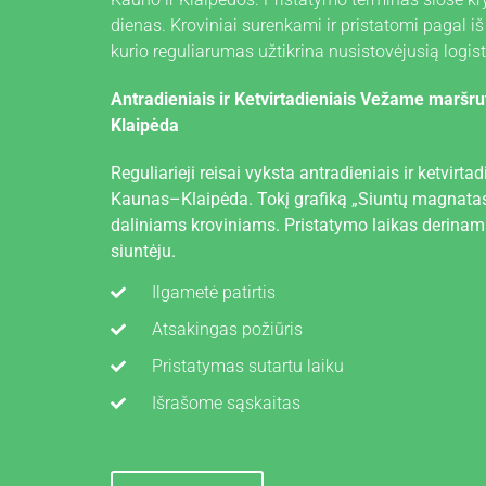
dienas. Kroviniai surenkami ir pristatomi pagal iš
kurio reguliarumas užtikrina nusistovėjusią logis
Antradieniais ir Ketvirtadieniais Vežame maršru
Klaipėda
Reguliarieji reisai vyksta antradieniais ir ketvirt
Kaunas–Klaipėda. Tokį grafiką „Siuntų magnatas“ 
daliniams kroviniams. Pristatymo laikas derinama
siuntėju.
Ilgametė patirtis
Atsakingas požiūris
Pristatymas sutartu laiku
Išrašome sąskaitas