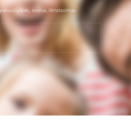
pakuočių kiekį, svorius, išmatavimus.