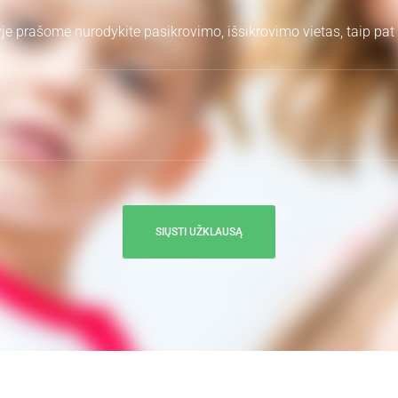
e prašome nurodykite pasikrovimo, išsikrovimo vietas, taip pat 