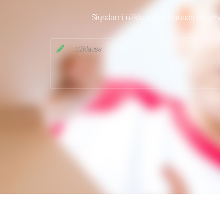
Siųsdami užklausą užklausos laukelyj