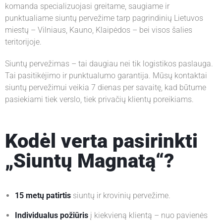
komanda specializuojasi greitame, saugiame ir
S
punktualiame siuntų pervežime tarp pagrindinių Lietuvos
L
miestų – Vilniaus, Kauno, Klaipėdos – bei visos šalies
I
teritorijoje.
E
T
Siuntų pervežimas – tai daugiau nei tik logistikos paslauga.
U
Tai pasitikėjimo ir punktualumo garantija. Mūsų kontaktai
V
siuntų pervežimui veikia 7 dienas per savaitę, kad būtume
O
pasiekiami tiek verslo, tiek privačių klientų poreikiams.
J
E
Kodėl verta pasirinkti
A
P
„Siuntų Magnatą“?
I
E
M
15 metų patirtis
siuntų ir krovinių pervežime.
U
S
Individualus požiūris
į kiekvieną klientą – nuo pavienės