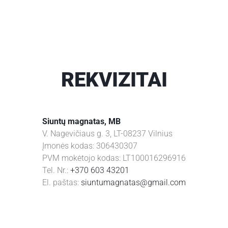
REKVIZITAI
Siuntų magnatas, MB
V. Nagevičiaus g. 3, LT-08237 Vilnius
Įmonės kodas: 306430307
PVM mokėtojo kodas: LT100016296916
Tel. Nr.:
+370 603 43201
El. paštas:
siuntumagnatas@gmail.com