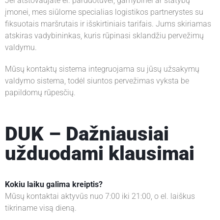
Jei atstovaujate el. parduotuvei, gamybinei ar statybų
E
įmonei, mes siūlome specialias logistikos partnerystes su
N
fiksuotais maršrutais ir išskirtiniais tarifais. Jums skiriamas
O
atskiras vadybininkas, kuris rūpinasi sklandžiu pervežimų
S
valdymu.
Mūsų kontaktų sistema integruojama su jūsų užsakymų
valdymo sistema, todėl siuntos pervežimas vyksta be
papildomų rūpesčių.
DUK – Dažniausiai
užduodami klausimai
Kokiu laiku galima kreiptis?
Mūsų kontaktai aktyvūs nuo 7:00 iki 21:00, o el. laiškus
tikriname visą dieną.