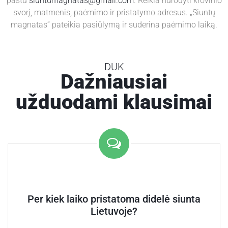
paštu
siuntumagnatas@gmail.com
. Reikia nurodyti krovinio
svorį, matmenis, paėmimo ir pristatymo adresus. „Siuntų
magnatas“ pateikia pasiūlymą ir suderina paėmimo laiką.
DUK
Dažniausiai
užduodami klausimai
Per kiek laiko pristatoma didelė siunta
Lietuvoje?