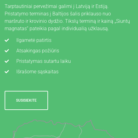
E
Tarptautiniai pervežimai galimi į Latviją ir Estiją.
N
Pristatymo terminas į Baltijos šalis priklauso nuo
O
maršruto ir krovinio dydžio. Tikslų terminą ir kainą „Siuntų
S
magnatas“ pateikia pagal individualią užklausą.
Ilgametė patirtis
Atsakingas požiūris
Pristatymas sutartu laiku
Išrašome sąskaitas
SUSISIEKITE