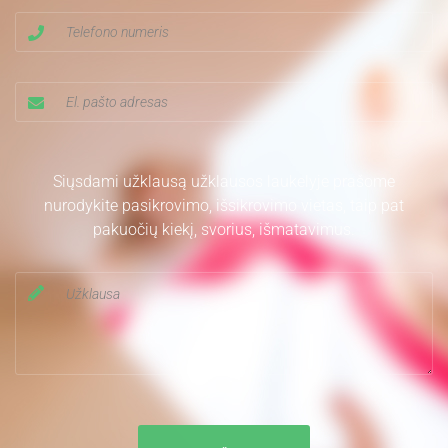
Siųsdami užklausą užklausos laukelyje prašome
nurodykite pasikrovimo, išsikrovimo vietas, taip pat
pakuočių kiekį, svorius, išmatavimus.