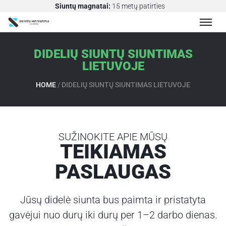
Siuntų magnatai:
15 metų patirties
DIDELIŲ SIUNTŲ SIUNTIMAS
S
LIETUVOJE
I
U
HOME
/
DIDELIŲ SIUNTŲ SIUNTIMAS LIETUVOJE
N
T
Ų
P
SUŽINOKITE APIE MŪSŲ
E
TEIKIAMAS
R
V
PASLAUGAS
E
Ž
I
Jūsų didelė siunta bus paimta ir pristatyta
M
gavėjui nuo durų iki durų per 1–2 darbo dienas.
A