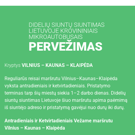
+
3
DIDELIŲ SIUNTŲ SIUNTIMAS
7
LIETUVOJE KROVININIAIS
0
MIKROAUTOBUSAIS
6
PERVEŽIMAS
0
3
4
Kryptys
VILNIUS – KAUNAS – KLAIPĖDA
3
2
Reguliarūs reisai maršrutu Vilnius–Kaunas–Klaipėda
0
vyksta antradieniais ir ketvirtadieniais. Pristatymo
1
terminas tarp šių miestų siekia 1–2 darbo dienas. Didelių
siuntų siuntimas Lietuvoje šiuo maršrutu apima paėmimą
N
iš siuntėjo adreso ir pristatymą gavėjui nuo durų iki durų.
A
U
Antradieniais ir Ketvirtadieniais Vežame maršrutu
J
Vilnius – Kaunas – Klaipėda
I