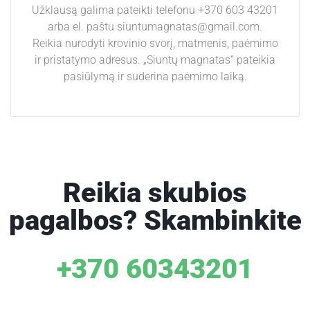
Užklausą galima pateikti telefonu +370 603 43201
arba el. paštu siuntumagnatas@gmail.com.
Reikia nurodyti krovinio svorį, matmenis, paėmimo
ir pristatymo adresus. „Siuntų magnatas“ pateikia
pasiūlymą ir suderina paėmimo laiką.
Reikia skubios
pagalbos? Skambinkite
+370 60343201