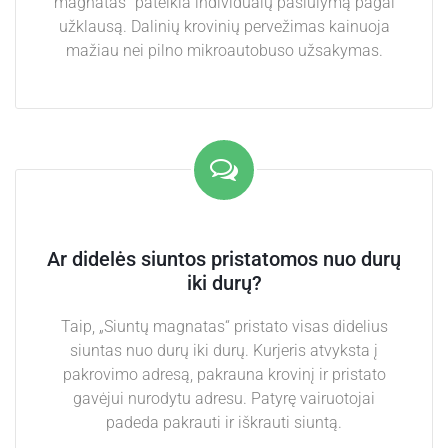
magnatas“ pateikia individualų pasiūlymą pagal
užklausą. Dalinių krovinių pervežimas kainuoja
mažiau nei pilno mikroautobuso užsakymas.
Ar didelės siuntos pristatomos nuo durų
iki durų?
Taip, „Siuntų magnatas“ pristato visas didelius
siuntas nuo durų iki durų. Kurjeris atvyksta į
pakrovimo adresą, pakrauna krovinį ir pristato
gavėjui nurodytu adresu. Patyrę vairuotojai
padeda pakrauti ir iškrauti siuntą.