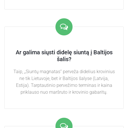
Ar galima siųsti didelę siuntą į Baltijos
šalis?
Taip, „Siuntų magnatas“ perveža didelius krovinius
ne tik Lietuvoje, bet ir Baltijos šalyse (Latvija,
Estija). Tarptautinio pervežimo terminas ir kaina
priklauso nuo maršruto ir krovinio gabaritų.