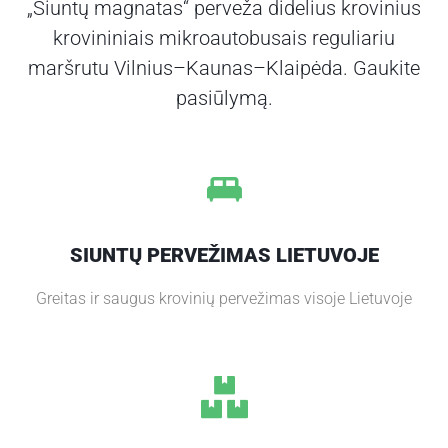
„Siuntų magnatas“ perveža didelius krovinius
S
krovininiais mikroautobusais reguliariu
L
I
maršrutu Vilnius–Kaunas–Klaipėda. Gaukite
E
pasiūlymą.
T
U
V
O
J
E
SIUNTŲ PERVEŽIMAS LIETUVOJE
A
Greitas ir saugus krovinių pervežimas visoje Lietuvoje
P
I
E
M
U
S