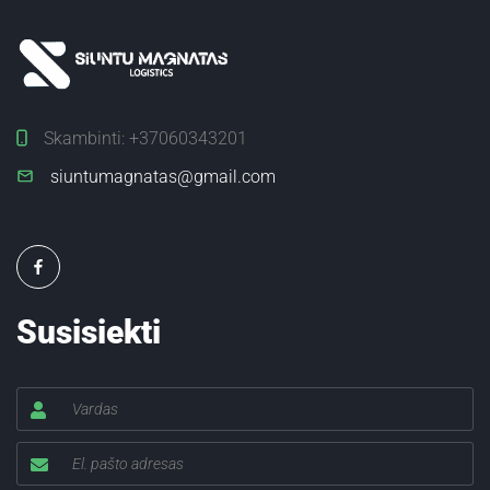
Skambinti:
+37060343201
siuntumagnatas@gmail.com
Susisiekti