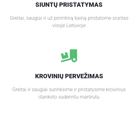
SIUNTŲ PRISTATYMAS
P
A
Greitai, saugiai ir už priimtiną kainą pristatome siuntas
S
visoje Lietuvoje
L
A
U
G
O
S
KROVINIŲ PERVEŽIMAS
K
O
Greitai ir saugiai surinksime ir pristatysime krovinius
N
išanksto suderintu maršrutu
T
A
K
T
A
I