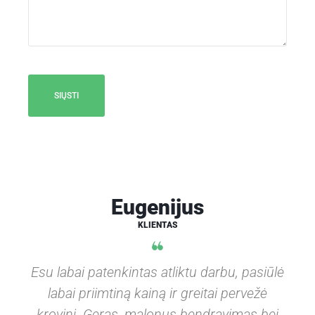
Eugenijus
KLIENTAS
Esu labai patenkintas atliktu darbu, pasiūlė
labai priimtiną kainą ir greitai pervežė
o
krovinį. Geras, malonus bendravimas bei