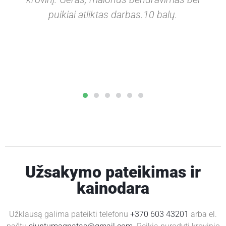
puikiai atliktas darbas.10 balų.
!
Užsakymo pateikimas ir
kainodara
Užklausą galima pateikti telefonu
+370 603 43201
arba el.