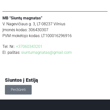
MB “Siuntų magnatas”
V. Nagevičiaus g. 3, LT-08237 Vilnius
Įmonės kodas: 306430307
PVM mokėtojo kodas: LT100016296916
Tel. Nr.:
+37060343201
El. paštas:
siuntumagnatas@gmail.com
Siuntos į Estiją
Peržiūrėti